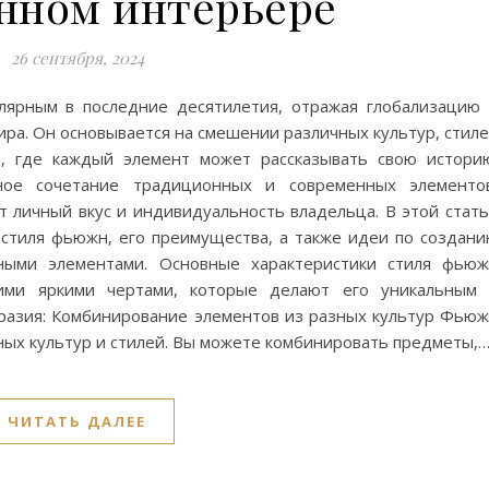
нном интерьере
26 сентября, 2024
лярным в последние десятилетия, отражая глобализацию
ра. Он основывается на смешении различных культур, стил
ы, где каждый элемент может рассказывать свою истори
ное сочетание традиционных и современных элементов
т личный вкус и индивидуальность владельца. В этой стат
стиля фьюжн, его преимущества, а также идеи по создан
рными элементами. Основные характеристики стиля фью
кими яркими чертами, которые делают его уникальным
разия: Комбинирование элементов из разных культур Фью
ных культур и стилей. Вы можете комбинировать предметы,
ЧИТАТЬ ДАЛЕЕ