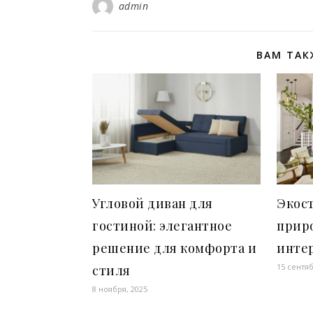
admin
ВАМ ТАК
Угловой диван для
Экос
гостиной: элегантное
приро
решение для комфорта и
инте
15 сентяб
стиля
8 ноября, 2025