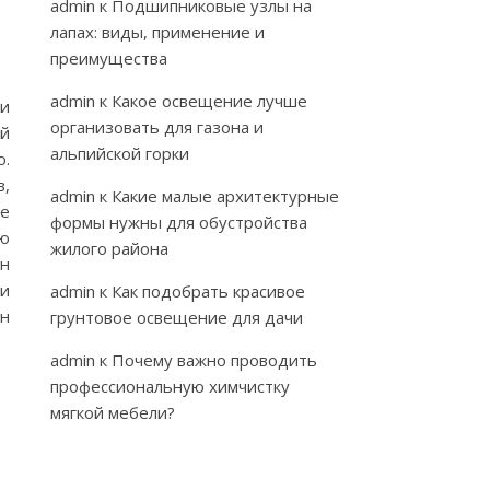
admin
к
Подшипниковые узлы на
лапах: виды, применение и
преимущества
admin
к
Какое освещение лучше
 и
организовать для газона и
ей
альпийской горки
ю.
,
admin
к
Какие малые архитектурные
ье
формы нужны для обустройства
ию
жилого района
жн
 и
admin
к
Как подобрать красивое
жн
грунтовое освещение для дачи
…
admin
к
Почему важно проводить
профессиональную химчистку
мягкой мебели?