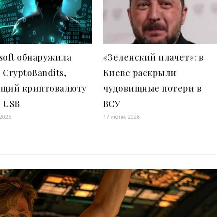
soft обнаружила
«Зеленский плачет»: в
 CryptoBandits,
Киеве раскрыли
ущий криптовалюту
чудовищные потери в
з USB
ВСУ
 2026
17 июня, 2026