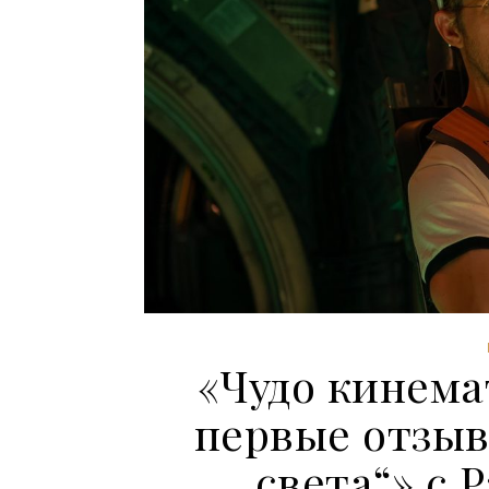
«Чудо кинема
первые отзыв
света“» с 