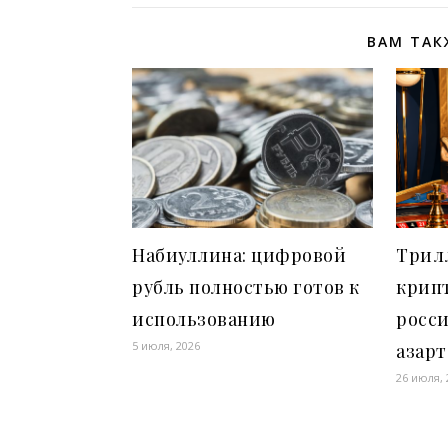
ВАМ ТАК
Набиуллина: цифровой
Трилл
рубль полностью готов к
крип
использованию
росси
5 июля, 2026
азарт
26 июля, 