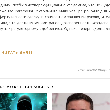
ным. Netflix в четверг официально уведомила, что не буд
ожение Paramount. У стриминга было четыре рабочих дня
ерту и спасти сделку. В совместном заявлении руководите
тили, что достигнутая ими ранее договорённость «создава
путь к регуляторному одобрению». Однако теперь сделка «
ЧИТАТЬ ДАЛЕЕ
Нет комментари
ЖЕ МОЖЕТ ПОНРАВИТЬСЯ