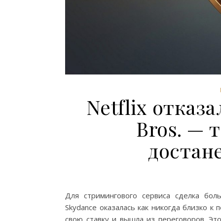
Netflix отказ
Bros. — 
достан
Для стримингового сервиса сделка бол
Skydance оказалась как никогда близко к 
свою ставку и вышла из переговоров. Эт