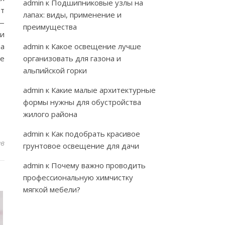
admin
к
Подшипниковые узлы на
ет
лапах: виды, применение и
 —
преимущества
ли
ла
admin
к
Какое освещение лучше
не
организовать для газона и
альпийской горки
admin
к
Какие малые архитектурные
формы нужны для обустройства
жилого района
admin
к
Как подобрать красивое
ев
грунтовое освещение для дачи
admin
к
Почему важно проводить
профессиональную химчистку
мягкой мебели?