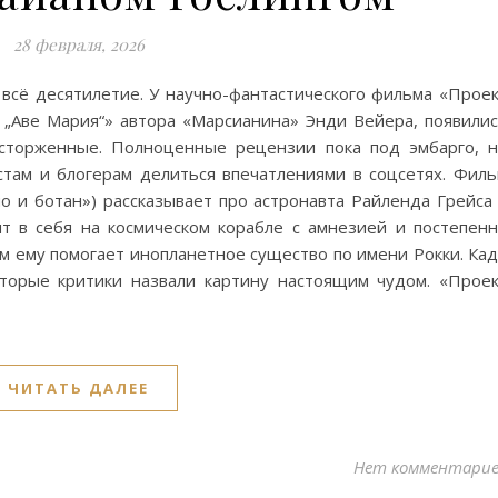
28 февраля, 2026
 всё десятилетие. У научно-фантастического фильма «Прое
т „Аве Мария“» автора «Марсианина» Энди Вейера, появили
сторженные. Полноценные рецензии пока под эмбарго, 
там и блогерам делиться впечатлениями в соцсетях. Фил
 и ботан») рассказывает про астронавта Райленда Грейса
т в себя на космическом корабле с амнезией и постепен
ом ему помогает инопланетное существо по имени Рокки. Ка
торые критики назвали картину настоящим чудом. «Прое
ЧИТАТЬ ДАЛЕЕ
Нет комментари