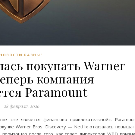
НОВОСТИ РАЗНЫЕ
алась покупать Warner
теперь компания
ется Paramount
28 февраля, 2026
ьше «не является финансово привлекательной». Paramou
покупке Warner Bros. Discovery — Netflix отказалась повыша
о произошло после того, как совет директоров WBD призн