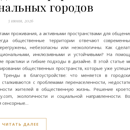
нальных городов
5 июня, 2026
стами проживания, а активными пространствами для общени
егда общественные территории отвечают современны
ерегружены, небезопасны или неэкологичны. Как сдела
кциональными, инклюзивными и устойчивыми? На помо
ие практики и гибкие подходы в дизайне. В этой статье 
нировании общественных пространств, которые уже успеш
 Тренды в благоустройстве: что меняется в городски
 сталкиваются с проблемами перенаселенности, недостат
нности жителей в общественную жизнь. Решение кроет
ity.com, экологичности и социальной направленности. В
 и сенсорные…
ЧИТАТЬ ДАЛЕЕ