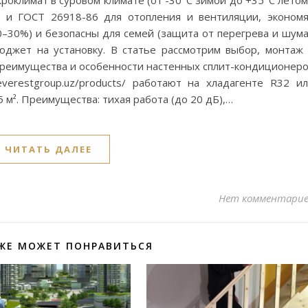
оклимат в суровом климате (от -30°C зимой до +35°C летом
 и ГОСТ 26918-86 для отопления и вентиляции, эконом
0–30%) и безопасны для семей (защита от перегрева и шума
юджет на установку. В статье рассмотрим выбор, монтаж
 Преимущества и особенности настенных сплит-кондиционер
verestgroup.uz/products/ работают на хладагенте R32 и
 м². Преимущества: тихая работа (до 20 дБ),…
ЧИТАТЬ ДАЛЕЕ
Нет комментари
ЖЕ МОЖЕТ ПОНРАВИТЬСЯ