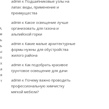
admin
к
Подшипниковые узлы на
лапах: виды, применение и
преимущества
admin
к
Какое освещение лучше
я,
организовать для газона и
м
альпийской горки
ть
admin
к
Какие малые архитектурные
щь
формы нужны для обустройства
мы
жилого района
но
х
admin
к
Как подобрать красивое
ка
грунтовое освещение для дачи
ся
admin
к
Почему важно проводить
от
профессиональную химчистку
мягкой мебели?