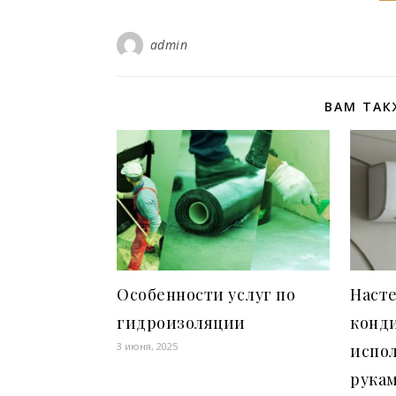
admin
ВАМ ТАК
Особенности услуг по
Наст
гидроизоляции
конд
3 июня, 2025
испо
рука