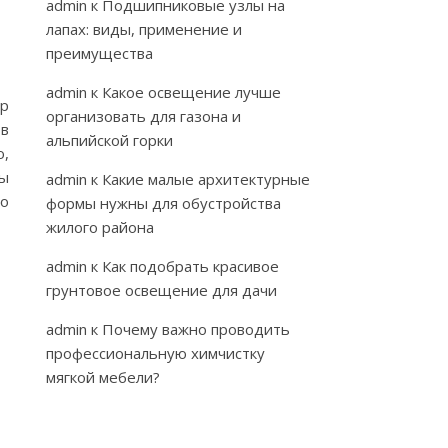
admin
к
Подшипниковые узлы на
лапах: виды, применение и
преимущества
admin
к
Какое освещение лучше
ур
организовать для газона и
 в
альпийской горки
ю,
мы
admin
к
Какие малые архитектурные
по
формы нужны для обустройства
жилого района
admin
к
Как подобрать красивое
грунтовое освещение для дачи
admin
к
Почему важно проводить
профессиональную химчистку
мягкой мебели?