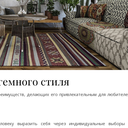
гемного стиля
реимуществ, делающих его привлекательным для любител
еловеку выразить себя через индивидуальные выборы 