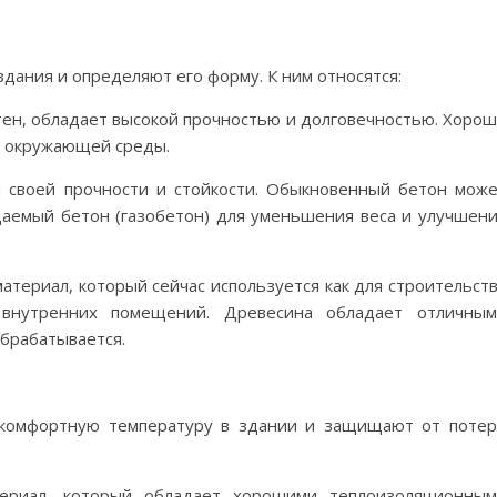
дания и определяют его форму. К ним относятся:
тен, обладает высокой прочностью и долговечностью. Хоро
ю окружающей среды.
 своей прочности и стойкости. Обыкновенный бетон мож
аемый бетон (газобетон) для уменьшения веса и улучшен
териал, который сейчас используется как для строительст
 внутренних помещений. Древесина обладает отличным
брабатывается.
 комфортную температуру в здании и защищают от поте
ериал, который обладает хорошими теплоизоляционны