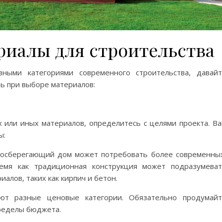
риалы для строительства
вными категориями современного строительства, давай
ь при выборе материалов:
х или иных материалов, определитесь с целями проекта. В
ы:
госберегающий дом может потребовать более современны
ремя как традиционная конструкция может подразумева
лов, таких как кирпич и бетон.
т разные ценовые категории. Обязательно продумайт
пределы бюджета.