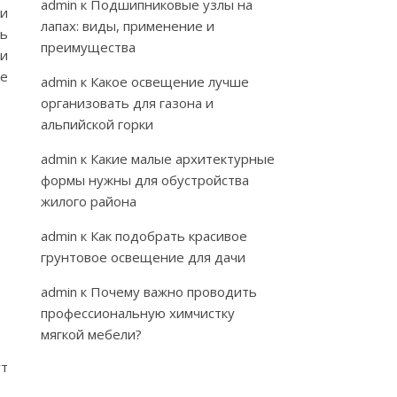
admin
к
Подшипниковые узлы на
ои
лапах: виды, применение и
ть
преимущества
 и
ые
admin
к
Какое освещение лучше
организовать для газона и
альпийской горки
admin
к
Какие малые архитектурные
формы нужны для обустройства
жилого района
admin
к
Как подобрать красивое
грунтовое освещение для дачи
admin
к
Почему важно проводить
профессиональную химчистку
мягкой мебели?
ут