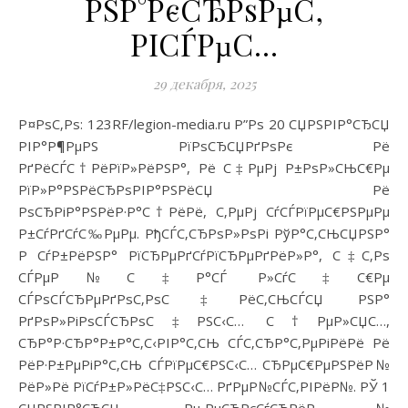
РЅР°РєСЂРѕРµС‚
РІСЃРµС…
29 декабря, 2025
Р¤РѕС‚Рѕ: 123RF/legion-media.ru Р”Рѕ 20 СЏРЅРІР°СЂСЏ
РІР°Р¶РµРЅ РїРѕСЂСЏРґРѕРє Рё
РґРёСЃС†РёРїР»РёРЅР°, Рё С‡РµРј Р±РѕР»СЊС€Рµ
РїР»Р°РЅРёСЂРѕРІР°РЅРёСЏ Рё
РѕСЂРіР°РЅРёР·Р°С†РёРё, С‚РµРј СѓСЃРїРµС€РЅРµРµ
Р±СѓРґСѓС‰РµРµ. РђСЃС‚СЂРѕР»РѕРі РўР°С‚СЊСЏРЅР°
Р СѓР±РёРЅР° РїСЂРµРґСѓРїСЂРµРґРёР»Р°, С‡С‚Рѕ
СЃРµР№С‡Р°СЃ Р»СѓС‡С€Рµ
СЃРѕСЃСЂРµРґРѕС‚РѕС‡РёС‚СЊСЃСЏ РЅР°
РґРѕР»РіРѕСЃСЂРѕС‡РЅС‹С… С†РµР»СЏС…,
СЂР°Р·СЂР°Р±Р°С‚С‹РІР°С‚СЊ СЃС‚СЂР°С‚РµРіРёРё Рё
РёР·Р±РµРіР°С‚СЊ СЃРїРµС€РЅС‹С… СЂРµС€РµРЅРёР№
РёР»Рё РїСѓР±Р»РёС‡РЅС‹С… РґРµР№СЃС‚РІРёР№. РЎ 1
СЏРЅРІР°СЂСЏ РњРµСЂРєСѓСЂРёР№