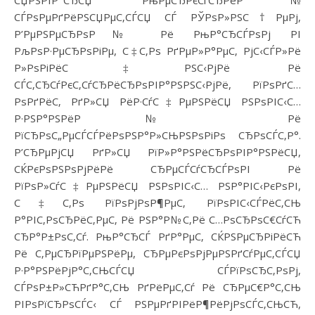
СЃРѕРµРґРёРЅСЏРµС‚СЃСЏ СЃ РЎРѕР»РЅС†РµРј,
Р’РµРЅРµСЂРѕР№ Рё РњР°СЂСЃРѕРј РІ
РљРѕР·РµСЂРѕРіРµ, С‡С‚Рѕ РґРµР»Р°РµС‚ РјС‹СЃР»Рё
Р»РѕРіРёС‡РЅС‹РјРё Рё
СЃС‚СЂСѓРєС‚СѓСЂРёСЂРѕРІР°РЅРЅС‹РјРё, РїРѕРґС…
РѕРґРёС‚ РґР»СЏ РёР·СѓС‡РµРЅРёСЏ РЅРѕРІС‹С…
Р·РЅР°РЅРёР№ Рё
РїСЂРѕС„РµСЃСЃРёРѕРЅР°Р»СЊРЅРѕРіРѕ СЂРѕСЃС‚Р°.
Р’СЂРµРјСЏ РґР»СЏ РїР»Р°РЅРёСЂРѕРІР°РЅРёСЏ,
СЌРєРѕРЅРѕРјРёРё СЂРµСЃСѓСЂСЃРѕРІ Рё
РїРѕР»СѓС‡РµРЅРёСЏ РЅРѕРІС‹С… РЅР°РІС‹РєРѕРІ,
С‡С‚Рѕ РїРѕРјРѕР¶РµС‚ РїРѕРІС‹СЃРёС‚СЊ
Р°РІС‚РѕСЂРёС‚РµС‚ Рё РЅР°Р№С‚Рё С…РѕСЂРѕС€СѓСЋ
СЂР°Р±РѕС‚Сѓ. РњР°СЂСЃ РґР°РµС‚ СЌРЅРµСЂРіРёСЋ
Рё С‚РµСЂРїРµРЅРёРµ, СЂРµРєРѕРјРµРЅРґСѓРµС‚СЃСЏ
Р·Р°РЅРёРјР°С‚СЊСЃСЏ СЃРїРѕСЂС‚РѕРј,
СЃРѕР±Р»СЋРґР°С‚СЊ РґРёРµС‚Сѓ Рё СЂРµС€Р°С‚СЊ
РІРѕРїСЂРѕСЃС‹ СЃ РЅРµРґРІРёР¶РёРјРѕСЃС‚СЊСЋ,