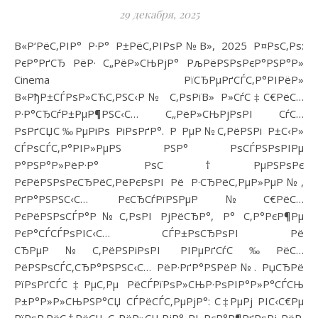
29 декабря, 2025
В«Р‘РёС‚РІР° Р·Р° Р±РёС‚РІРѕР№В», 2025 Р¤РѕС‚Рѕ:
РєР°РґСЂ РёР· С„РёР»СЊРјР° РљРёРЅРѕРєР°РЅР°Р»
Cinema РїСЂРµРґСЃС‚Р°РІРёР»
В«РђР±СЃРѕР»СЋС‚РЅС‹Р№ С‚РѕРїВ» Р»СѓС‡С€РёС…
Р·Р°СЂСѓР±РµР¶РЅС‹С… С„РёР»СЊРјРѕРІ СѓС…
РѕРґСЏС‰РµРіРѕ РіРѕРґР°. Р РµР№С‚РёРЅРі Р±С‹Р»
СЃРѕСЃС‚Р°РІР»РµРЅ РЅР° РѕСЃРЅРѕРІРµ
Р°РЅР°Р»РёР·Р° РѕС†РµРЅРѕРє
РєРёРЅРѕРєСЂРёС‚РёРєРѕРІ Рё Р·СЂРёС‚РµР»РµР№,
РґР°РЅРЅС‹С… РєСЂСѓРїРЅРµР№С€РёС…
РєРёРЅРѕСЃР°Р№С‚РѕРІ РјРёСЂР°, Р° С‚Р°РєР¶Рµ
РєР°СЃСЃРѕРІС‹С… СЃР±РѕСЂРѕРІ Рё
СЂРµР№С‚РёРЅРіРѕРІ РІРµРґСѓС‰РёС…
РёРЅРѕСЃС‚СЂР°РЅРЅС‹С… РёР·РґР°РЅРёР№. РџСЂРё
РїРѕРґСЃС‡РµС‚Рµ РёСЃРїРѕР»СЊР·РѕРІР°Р»Р°СЃСЊ
Р±Р°Р»Р»СЊРЅР°СЏ СЃРёСЃС‚РµРјР°: С‡РµРј РІС‹С€Рµ
РїРѕР·РёС†РёСЏ С„РёР»СЊРјР° РІ РєР°Р¶РґРѕРј РёР·