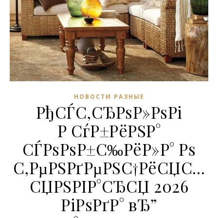
НОВОСТИ РАЗНЫЕ
РђСЃС‚СЂРѕР»РѕРі
Р СѓР±РёРЅР°
СЃРѕРѕР±С‰РёР»Р° Рѕ
С‚РµРЅРґРµРЅС†РёСЏС…
СЏРЅРІР°СЂСЏ 2026
РіРѕРґР° вЂ”