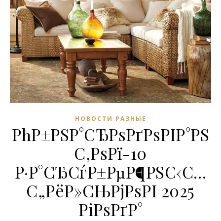
НОВОСТИ РАЗНЫЕ
РћР±РЅР°СЂРѕРґРѕРІР°РЅ
С‚РѕРї-10
Р·Р°СЂСѓР±РµР¶РЅС‹С…
С„РёР»СЊРјРѕРІ 2025
РіРѕРґР°