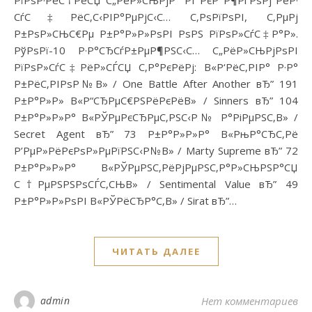
СѓС‡РёС‚С‹РІР°РµРјС‹С… С‚РѕРїРѕРІ, С‚РµРј
Р±РѕР»СЊС€Рµ Р±Р°Р»Р»РѕРІ РѕРЅ РїРѕР»СѓС‡Р°Р».
РўРѕРї-10 Р·Р°СЂСѓР±РµР¶РЅС‹С… С„РёР»СЊРјРѕРІ
РїРѕР»СѓС‡РёР»СЃСЏ С‚Р°РєРёРј: В«Р‘РёС‚РІР° Р·Р°
Р±РёС‚РІРѕР№В» / One Battle After Another вЂ” 191
Р±Р°Р»Р» В«Р“СЂРµС€РЅРёРєРёВ» / Sinners вЂ” 104
Р±Р°Р»Р»Р° В«РЎРµРєСЂРµС‚РЅС‹Р№ Р°РіРµРЅС‚В» /
Secret Agent вЂ” 73 Р±Р°Р»Р»Р° В«РњР°СЂС‚Рё
Р’РµР»РёРєРѕР»РµРїРЅС‹Р№В» / Marty Supreme вЂ” 72
Р±Р°Р»Р»Р° В«РЎРµРЅС‚РёРјРµРЅС‚Р°Р»СЊРЅР°СЏ
С†РµРЅРЅРѕСЃС‚СЊВ» / Sentimental Value вЂ” 49
Р±Р°Р»Р»РѕРІ В«РЎРёСЂР°С‚В» / Sirat вЂ”…
ЧИТАТЬ ДАЛЕЕ
admin
Нет комментариев