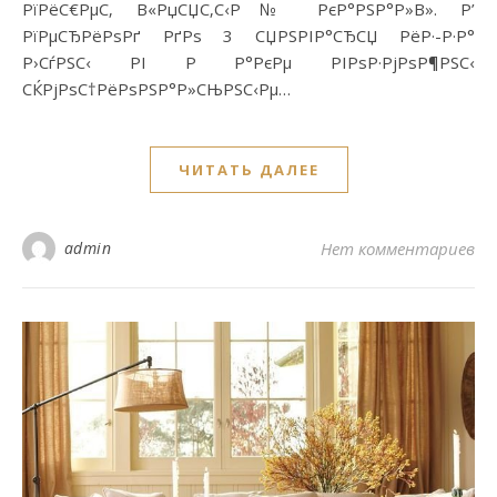
РїРёС€РµС‚ В«РџСЏС‚С‹Р№ РєР°РЅР°Р»В». Р’
РїРµСЂРёРѕРґ РґРѕ 3 СЏРЅРІР°СЂСЏ РёР·-Р·Р°
Р›СѓРЅС‹ РІ Р Р°РєРµ РІРѕР·РјРѕР¶РЅС‹
СЌРјРѕС†РёРѕРЅР°Р»СЊРЅС‹Рµ…
ЧИТАТЬ ДАЛЕЕ
admin
Нет комментариев