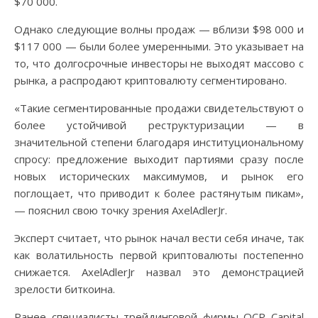
$70 000.
Однако следующие волны продаж — вблизи $98 000 и
$117 000 — были более умеренными. Это указывает на
то, что долгосрочные инвесторы не выходят массово с
рынка, а распродают криптовалюту сегментировано.
«Такие сегментированные продажи свидетельствуют о
более устойчивой реструктуризации — в
значительной степени благодаря институциональному
спросу: предложение выходит партиями сразу после
новых исторических максимумов, и рынок его
поглощает, что приводит к более растянутым пикам»,
— пояснил свою точку зрения AxelAdlerJr.
Эксперт считает, что рынок начал вести себя иначе, так
как волатильность первой криптовалюты постепенно
снижается. AxelAdlerJr назвал это демонстрацией
зрелости биткоина.
Ранее специалисты трейдинговой фирмы QCP Capital