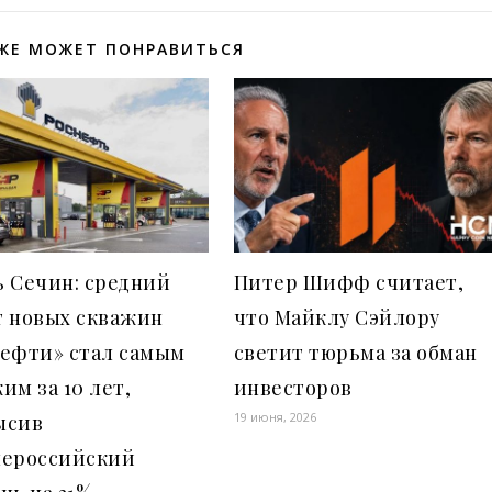
ЖЕ МОЖЕТ ПОНРАВИТЬСЯ
ь Сечин: средний
Питер Шифф считает,
т новых скважин
что Майклу Сэйлору
нефти» стал самым
светит тюрьма за обман
им за 10 лет,
инвесторов
19 июня, 2026
ысив
нероссийский