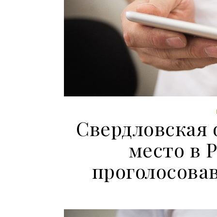
Свердловская 
место в 
проголосова