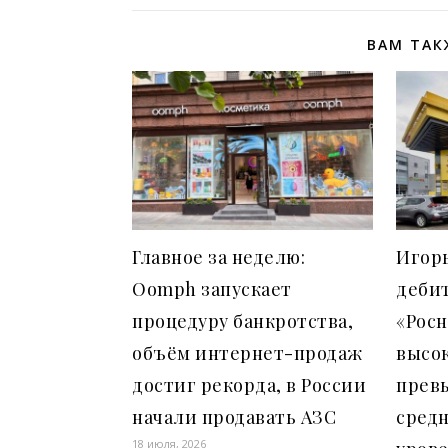
ВАМ ТАК
Главное за неделю:
Игор
Oomph запускает
деби
процедуру банкротства,
«Рос
объём интернет-продаж
высок
достиг рекорда, в России
прев
начали продавать АЗС
сред
18 июля, 2026