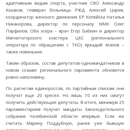
адаптивным видам спорта, участник СВО Александр
Казаков, главврач больницы РЖД Алексей Царев,
координатор женского движения ЕР Копейска Наталья
Никанорова, директор по персоналу ММК Олег
Парфилов. Оба эсера – врач Егор Бабкин и директор
Магнитогорского кластера ЦКС (регионального
оператора по обращению с ТКО) Аркадий Агапов –
также новенькие.
Таким образом, состав депутатов-одномандатников в
новом созыве регионального парламента обновится
ровно наполовину.
По расчетам единороссов, по партийным спискам они
получат еще 20 кресел. Но лишь 10 из них смогут
получить действующие депутаты. В итоге, минимум 25
парламентариев получат мандаты Законодательного
собрания Челябинской области впервые. Если же
считать Марину Поддубную, ранее уже бывшую
депутатом регионального парламента, но