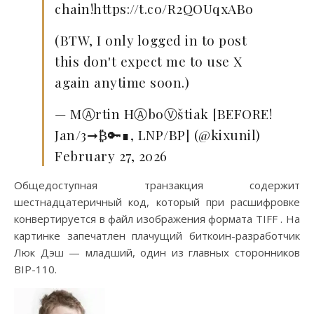
chain!https://t.co/R2QOUqxABo
(BTW, I only logged in to post
this don't expect me to use X
again anytime soon.)
— MⒶrtin HⒶboⓋštiak [BEFORE!
Jan/3➞₿🔑∎, LNP/BP] (@kixunil)
February 27, 2026
Общедоступная транзакция содержит
шестнадцатеричный код, который при расшифровке
конвертируется в файл изображения формата TIFF . На
картинке запечатлен плачущий биткоин-разработчик
Люк Дэш — младший, один из главных сторонников
BIP-110.