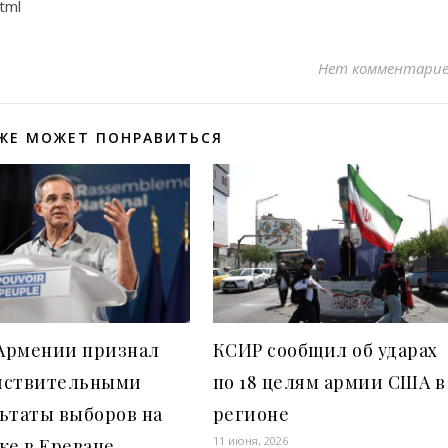
tml
Нет комментари
ЖЕ МОЖЕТ ПОНРАВИТЬСЯ
Армении признал
КСИР сообщил об ударах
йствительными
по 18 целям армии США в
ьтаты выборов на
регионе
11 июня, 2026
ке в Ереване