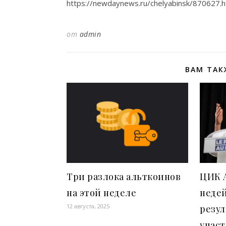
https://newdaynews.ru/chelyabinsk/870627.h
от
admin
ВАМ ТАК
Три разлока альткоинов
ЦИК 
на этой неделе
неде
12 августа, 2025
резул
участ