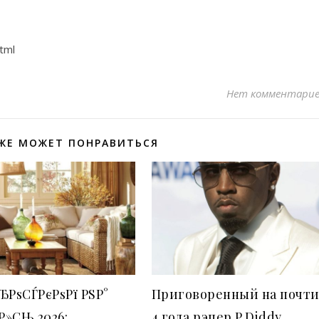
tml
Нет комментари
ЖЕ МОЖЕТ ПОНРАВИТЬСЯ
ЂРѕСЃРєРѕРї РЅР°
Приговоренный на почт
Р»СЊ 2026:
4 года рэпер P.Diddy