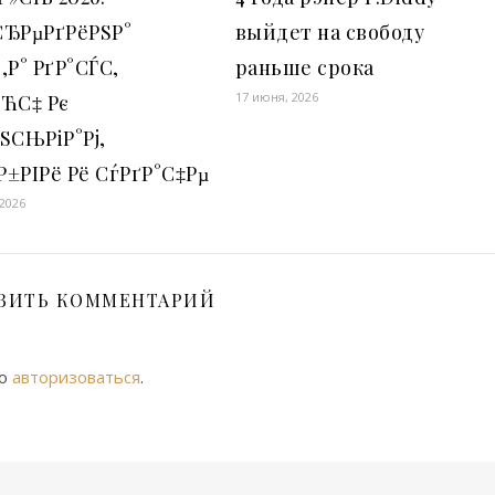
СЂРµРґРёРЅР°
выйдет на свободу
‚Р° РґР°СЃС‚
раньше срока
17 июня, 2026
СЋС‡ Рє
ЅСЊРіР°Рј,
±РІРё Рё СѓРґР°С‡Рµ
 2026
ВИТЬ КОММЕНТАРИЙ
мо
авторизоваться
.