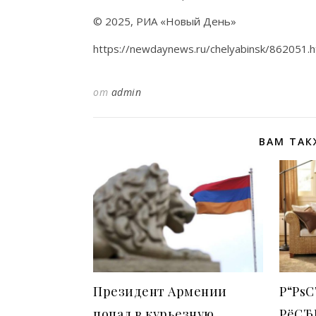
© 2025, РИА «Новый День»
https://newdaynews.ru/chelyabinsk/862051.h
от
admin
ВАМ ТАК
Президент Армении
Р“РѕС
попал в курьезную
РёСЋ