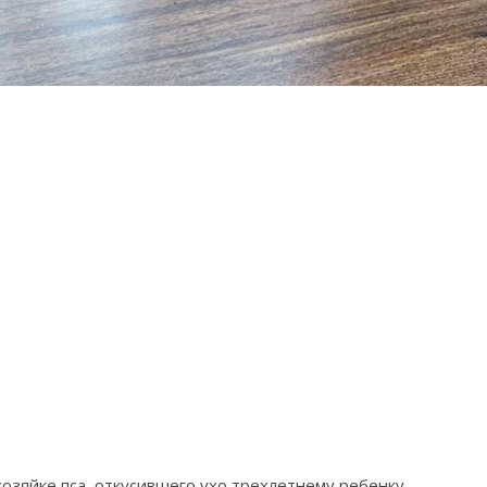
озяйке пса, откусившего ухо трехлетнему ребенку.