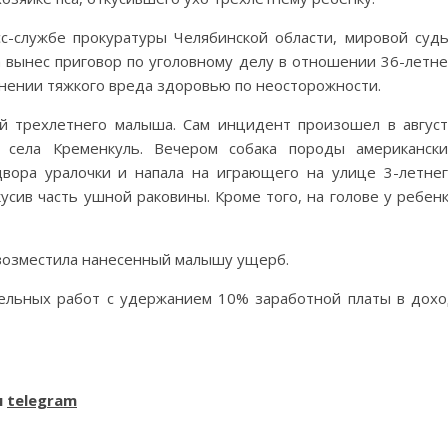
с-службе прокуратуры Челябинской области, мировой суд
а вынес приговор по уголовному делу в отношении 36-летн
нении тяжкого вреда здоровью по неосторожности.
й трехлетнего малыша. Сам инцидент произошел в авгус
села Кременкуль. Вечером собака породы американск
вора уралочки и напала на играющего на улице 3-летне
кусив часть ушной раковины. Кроме того, на голове у ребен
 возместила нанесенный малышу ущерб.
тельных работ с удержанием 10% заработной платы в дох
и
telegram