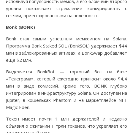
используя популярность мемов, а его блокчейн второго
уровня показывает стремление конкурировать с
сетями, ориентированными на полезность.
Bonk (BONK)
Bonk стал самым успешным мемкоином на Solana.
Программа Bonk Staked SOL (BonkSOL) удерживает $44
млн в заблокированных активах, а BonkSwap добавляет
еще $2 млн.
Выделяется BonkBot — торговый бот на базе
«Телеграма», который ежегодно приносит около $4,4
млн в виде комиссий. Кроме того, BONK глубоко
интегрирован в инфраструктуру Solana. Он доступен на
Jupiter, в кошельках Phantom и на маркетплейсе NFT
Magic Eden.
Токен имеет почти 1 млн держателей и недавно
объявил о сжигании 1 трлн токенов, что укрепляет его
дефляционный курс.