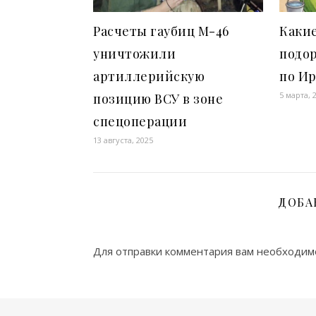
Расчеты гаубиц М-46
Каки
уничтожили
подор
артиллерийскую
по И
5 марта, 
позицию ВСУ в зоне
спецоперации
13 августа, 2025
ДОБА
Для отправки комментария вам необходи