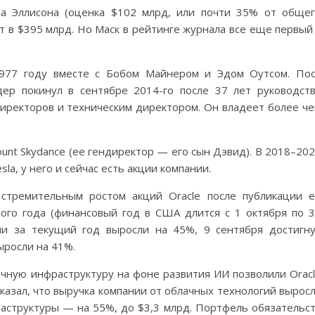
ва Эллисона (оценка $102 млрд, или почти 35% от обще
т в $395 млрд. Но Маск в рейтинге журнала все еще первый
 1977 году вместе с Бобом Майнером и Эдом Оутсом. По
дер покинул в сентябре 2014-го после 37 лет руководст
директоров и техническим директором. Он владеет более ч
nt Skydance (ее гендиректор — его сын Дэвид). В 2018–20
la, у него и сейчас есть акции компании.
 стремительным ростом акций Oracle после публикации 
ого года (финансовый год в США длится с 1 октября по 
ции за текущий год выросли на 45%, 9 сентября достигн
ыросли на 41%.
ачную инфраструктуру на фоне развития ИИ позволили Orac
казал, что выручка компании от облачных технологий вырос
раструктуры — на 55%, до $3,3 млрд. Портфель обязательс