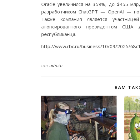
Oracle увеличился на 359%, до $455 млр
разработчиком ChatGPT — OpenAI — по
Также компания является участнице
анонсированного президентом США 
республиканца.
http://www.rbc.ru/business/10/09/2025/68
от
admin
ВАМ ТАК