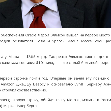
 обеспечения Oracle Ларри Эллисон вышел на первое место
редив основателя Tesla и SpaceX Илона Маска, сообща
 а у Маска — $385 млрд. Так резко Эллисон смог поднять
о капитала составил $101 млрд — это самый большой приро
первой строчке почти год. Впервые он занял эту позицию
ю Amazon Джеффу Безосу и основателю LVMH Бернару Арн
 строчки соответственно.
mberg вторую строку, обойдя главу Meta (признана в Росс
) Марка Цукерберга.