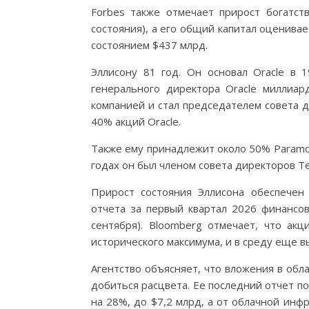
Forbes также отмечает прирост богатст
состояния), а его общий капитал оценивае
состоянием $437 млрд.
Эллисону 81 год. Он основал Oracle в
генерального директора Oracle миллиар
компанией и стал председателем совета 
40% акций Oracle.
Также ему принадлежит около 50% Paramou
годах он был членом совета директоров Tes
Прирост состояния Эллисона обеспечен
отчета за первый квартал 2026 финансов
сентября). Bloomberg отмечает, что ак
исторического максимума, и в среду еще в
Агентство объясняет, что вложения в обл
добиться расцвета. Ее последний отчет по
на 28%, до $7,2 млрд, а от облачной инф