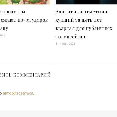
е продукты
Аналитики отметили
ожают из-за ударов
худший за пять лет
рану
квартал для публичных
2026
токенсейлов
11 июня, 2026
ВИТЬ КОММЕНТАРИЙ
мо
авторизоваться
.