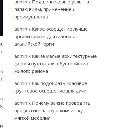
admin
к
Подшипниковые узлы на
лапах: виды, применение и
преимущества
admin
к
Какое освещение лучше
организовать для газона и
альпийской горки
 в
ет
admin
к
Какие малые архитектурные
формы нужны для обустройства
жилого района
ся
ст
admin
к
Как подобрать красивое
грунтовое освещение для дачи
 в
admin
к
Почему важно проводить
о.
профессиональную химчистку
мягкой мебели?
ии