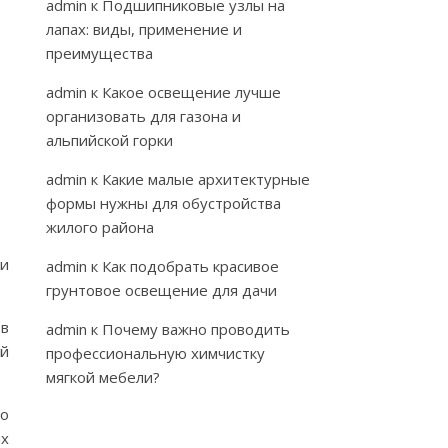
admin
к
Подшипниковые узлы на
лапах: виды, применение и
преимущества
admin
к
Какое освещение лучше
организовать для газона и
альпийской горки
admin
к
Какие малые архитектурные
формы нужны для обустройства
жилого района
 и
admin
к
Как подобрать красивое
грунтовое освещение для дачи
ов
admin
к
Почему важно проводить
ый
профессиональную химчистку
мягкой мебели?
го
ых