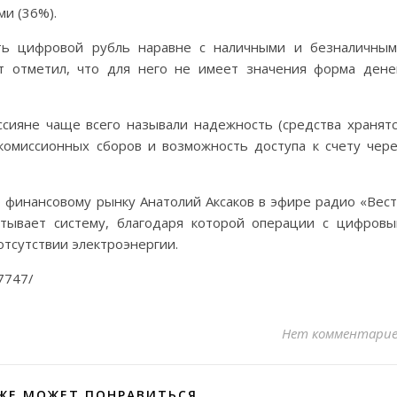
и (36%).
ь цифровой рубль наравне с наличными и безналичны
т отметил, что для него не имеет значения форма дене
сияне чаще всего называли надежность (средства хранят
комиссионных сборов и возможность доступа к счету чер
 финансовому рынку Анатолий Аксаков в эфире радио «Вес
тывает систему, благодаря которой операции с цифров
тсутствии электроэнергии.
57747/
Нет комментари
ЖЕ МОЖЕТ ПОНРАВИТЬСЯ