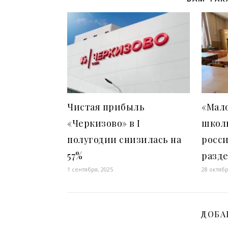
Чистая прибыль
«Мал
«Черкизово» в I
школ
полугодии снизилась на
росс
57%
разд
1 сентября, 2025
28 октябр
ДОБА