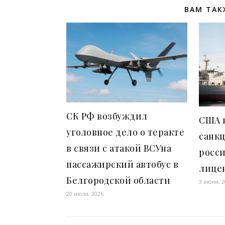
ВАМ ТАК
СК РФ возбуждил
США 
уголовное дело о теракте
санк
в связи с атакой ВСУна
росс
пассажирский автобус в
лице
Белгородской области
3 июня, 
20 июля, 2026