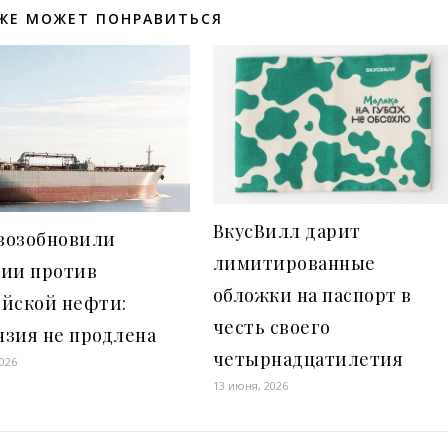
ЖЕ МОЖЕТ ПОНРАВИТЬСЯ
ВкусВилл дарит
возобновили
лимитированные
ции против
обложки на паспорт в
ийской нефти:
честь своего
нзия не продлена
четырнадцатилетия
2026
13 июня, 2026