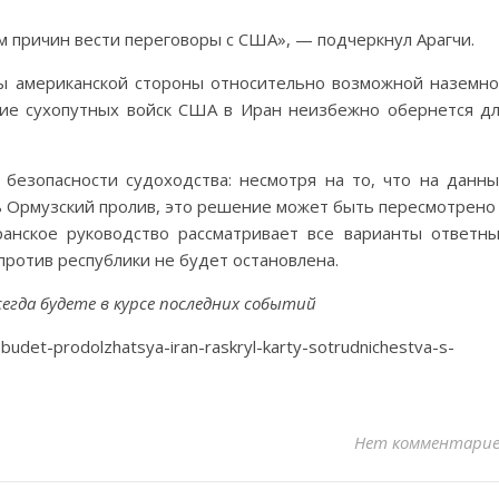
м причин вести переговоры с США», — подчеркнул Арагчи.
ы американской стороны относительно возможной наземн
ние сухопутных войск США в Иран неизбежно обернется д
безопасности судоходства: несмотря на то, что на данн
ь Ормузский пролив, это решение может быть пересмотрено
анское руководство рассматривает все варианты ответн
 против республики не будет остановлена.
егда будете в курсе последних событий
budet-prodolzhatsya-iran-raskryl-karty-sotrudnichestva-s-
Нет комментари