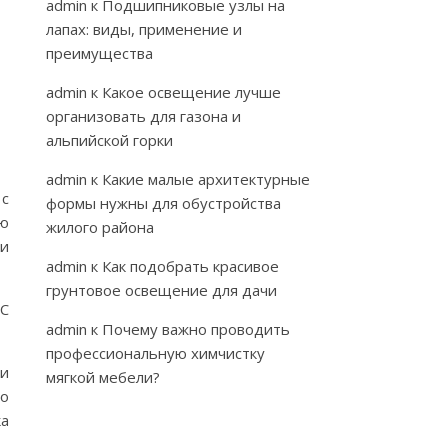
admin
к
Подшипниковые узлы на
лапах: виды, применение и
преимущества
admin
к
Какое освещение лучше
организовать для газона и
альпийской горки
admin
к
Какие малые архитектурные
 с
формы нужны для обустройства
ью
жилого района
 и
admin
к
Как подобрать красивое
грунтовое освещение для дачи
BC
admin
к
Почему важно проводить
профессиональную химчистку
ии
мягкой мебели?
 о
ка