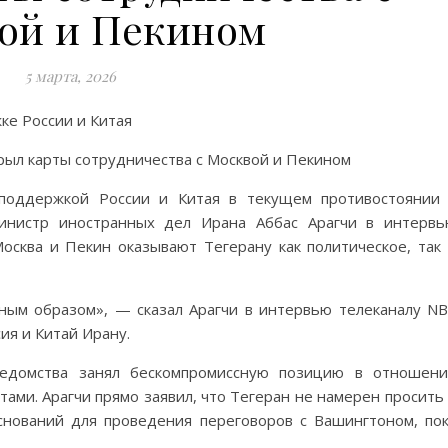
ой и Пекином
5 марта, 2026
ке России и Китая
 поддержкой России и Китая в текущем противостоянии
министр иностранных дел Ирана Аббас Арагчи в интерв
осква и Пекин оказывают Тегерану как политическое, так
ным образом», — сказал Арагчи в интервью телеканалу N
ия и Китай Ирану.
 ведомства занял бескомпромиссную позицию в отношен
ми. Арагчи прямо заявил, что Тегеран не намерен просить
снований для проведения переговоров с Вашингтоном, по