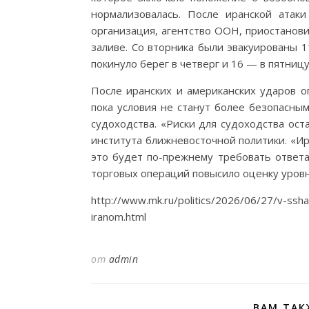
нормализовалась. После иранской атак
организация, агентство ООН, приостанови
заливе. Со вторника были эвакуированы 1
покинуло берег в четверг и 16 — в пятницу
После иранских и американских ударов оп
пока условия не станут более безопасны
судоходства. «Риски для судоходства ос
института ближневосточной политики. «Ир
это будет по-прежнему требовать ответа
торговых операций повысило оценку уровн
http://www.mk.ru/politics/2026/06/27/v-ssha
iranom.html
от
admin
ВАМ ТАК