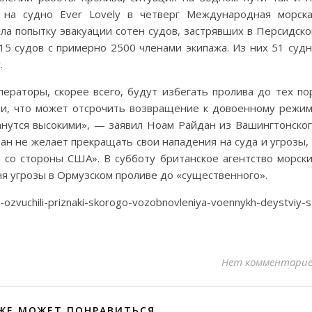
и на судно Ever Lovely в четверг Международная морск
ла попытку эвакуации сотен судов, застрявших в Персидск
15 судов с примерно 2500 членами экипажа. Из них 51 суд
.
ераторы, скорее всего, будут избегать пролива до тех по
ми, что может отсрочить возвращение к довоенному режи
танутся высокими», — заявил Ноам Райдан из Вашингтонско
ан не желает прекращать свои нападения на суда и угрозы,
 со стороны США». В субботу британское агентство морск
я угрозы в Ормузском проливе до «существенного».
-ozvuchili-priznaki-skorogo-vozobnovleniya-voennykh-deystviy-s
Нет комментари
ЖЕ МОЖЕТ ПОНРАВИТЬСЯ