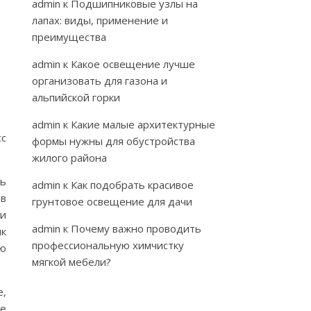
admin
к
Подшипниковые узлы на
лапах: виды, применение и
преимущества
admin
к
Какое освещение лучше
организовать для газона и
альпийской горки
admin
к
Какие малые архитектурные
сс
формы нужны для обустройства
жилого района
ть
admin
к
Как подобрать красивое
ов
грунтовое освещение для дачи
 и
admin
к
Почему важно проводить
ик
профессиональную химчистку
ию
мягкой мебели?
е,
не