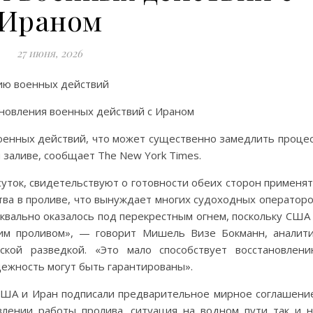
Ираном
27 июня, 2026
нию военных действий
оенных действий, что может существенно замедлить проце
 заливе, сообщает The New York Times.
суток, свидетельствуют о готовности обеих сторон применя
ва в проливе, что вынуждает многих судоходных оператор
квально оказалось под перекрестным огнем, поскольку США
им проливом», — говорит Мишель Визе Бокманн, аналит
ской разведкой. «Это мало способствует восстановлен
дежность могут быть гарантированы».
США и Иран подписали предварительное мирное соглашени
лении работы пролива, ситуация на водном пути так и 