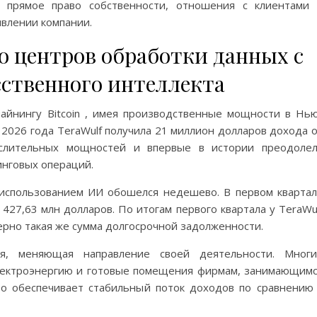
т прямое право собственности, отношения с клиентами
явлении компании.
до центров обработки данных с
сственного интеллекта
айнингу Bitcoin , имея производственные мощности в Нь
 2026 года TeraWulf получила 21 миллион долларов дохода 
ислительных мощностей и впервые в истории преодоле
инговых операций.
использованием ИИ обошелся недешево. В первом кварта
427,63 млн долларов. По итогам первого квартала у TeraWu
мерно такая же сумма долгосрочной задолженности.
я, меняющая направление своей деятельности. Многи
лектроэнергию и готовые помещения фирмам, занимающим
то обеспечивает стабильный поток доходов по сравнению