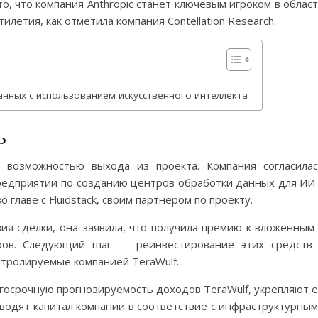
то, что компания Anthropic станет ключевым игроком в облас
илетия, как отметила компания Contellation Research.
данных с использованием искусственного интеллекта
ь
с возможностью выхода из проекта. Компания согласила
редприятии по созданию центров обработки данных для ИИ
 главе с Fluidstack, своим партнером по проекту.
вия сделки, она заявила, что получила премию к вложенным
ров. Следующий шаг — реинвестирование этих средств
тролируемые компанией TeraWulf.
госрочную прогнозируемость доходов TeraWulf, укрепляют 
одят капитал компании в соответствие с инфраструктурны