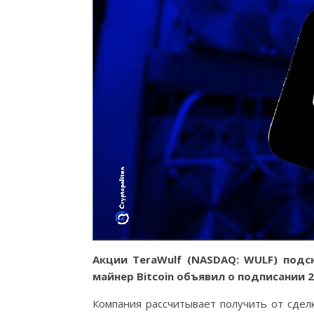
Акции TeraWulf (NASDAQ: WULF) подс
майнер Bitcoin объявил о подписании 
Компания рассчитывает получить от сдел