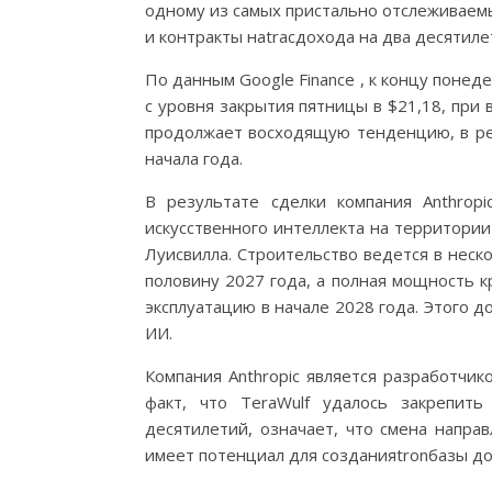
одному из самых пристально отслеживаем
и контракты наtracдохода на два десятиле
По данным Google Finance , к концу понед
с уровня закрытия пятницы в $21,18, при
продолжает восходящую тенденцию, в ре
начала года.
В результате сделки компания Anthrop
искусственного интеллекта на территории 
Луисвилла. Строительство ведется в неско
половину 2027 года, а полная мощность к
эксплуатацию в начале 2028 года. Этого 
ИИ.
Компания Anthropic является разработчик
факт, что TeraWulf удалось закрепит
десятилетий, означает, что смена напра
имеет потенциал для созданияtronбазы до