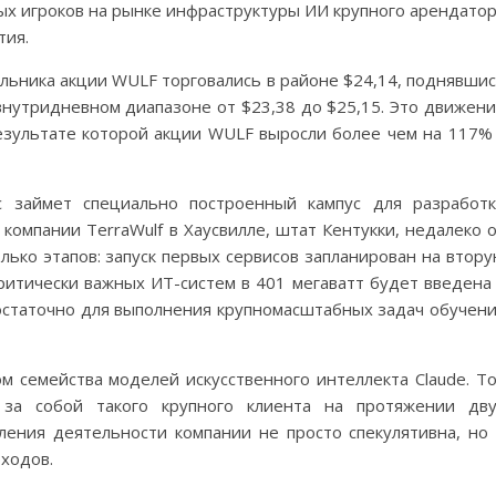
ых игроков на рынке инфраструктуры ИИ крупного арендато
тия.
ельника акции WULF торговались в районе $24,14, поднявши
 внутридневном диапазоне от $23,38 до $25,15. Это движен
зультате которой акции WULF выросли более чем на 117%
ic займет специально построенный кампус для разработ
компании TerraWulf в Хаусвилле, штат Кентукки, недалеко 
лько этапов: запуск первых сервисов запланирован на втор
ритически важных ИТ-систем в 401 мегаватт будет введена
достаточно для выполнения крупномасштабных задач обучен
ом семейства моделей искусственного интеллекта Claude. Т
ь за собой такого крупного клиента на протяжении дв
вления деятельности компании не просто спекулятивна, но
ходов.