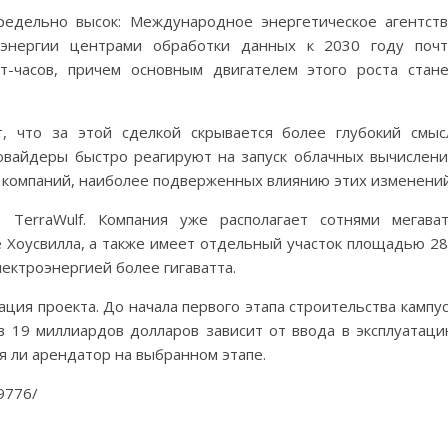
редельно высок: Международное энергетическое агентст
роэнергии центрами обработки данных к 2030 году поч
т-часов, причем основным двигателем этого роста стан
ют, что за этой сделкой скрывается более глубокий смыс
овайдеры быстро реагируют на запуск облачных вычислен
ло компаний, наиболее подверженных влиянию этих изменений
 TerraWulf. Компания уже располагает сотнями мегава
 Хоусвилла, а также имеет отдельный участок площадью 2
лектроэнергией более гигаватта.
ия проекта. До начала первого этапа строительства кампу
 в 19 миллиардов долларов зависит от ввода в эксплуатац
ся ли арендатор на выбранном этапе.
09776/