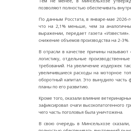
Тем не менее, в Минсельхозе утвержд
позволяют полностью обеспечивать внутр
По данным Росстата, в январе-мае 2026-г
что на 2,1% меньше, чем за аналогичны
выражении, передает газета «Известия»
снижение объемов производства на 2-3%.
В отрасли в качестве причины называют 
логистику, отдельные производственные
требований. На увеличение издержек так
увеличившиеся расходы на моторное топл
оборотный капитал. Это вынудило часть 
планы по его развитию.
Кроме того, оказали влияние ветеринарны
зафиксировал очаги высокопатогенного гр
чего часть поголовья была уничтожена.
В свою очередь в Минсельхозе сказали,
полностью обеспечивать внутренний рыно