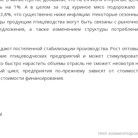
ись на 1%. А в целом за год куриное мясо подорожало
а 3,8%, что существенно ниже инфляции. Некоторые сезонн
ды продукции птицеводства могут быть связаны с рыночн
едложения, а также изменением структуры потреблен
идают постепенной стабилизации производства. Рост оптов
ие птицеводческих предприятий и может стимулирова
ко быстро нарастить объемы отрасль не сможет: несмотря 
ый цикл, предприятия по-прежнему зависят от стоимос
 стоимости финансирования.
l
Нет комментари