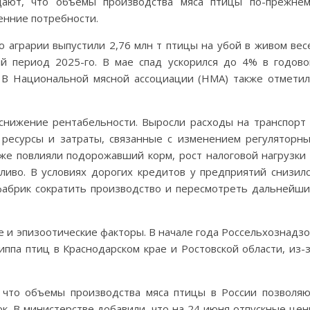
ают, что объемы производства мяса птицы по-прежне
енние потребности.
о аграрии выпустили 2,76 млн т птицы на убой в живом вес
й период 2025-го. В мае спад ускорился до 4% в годов
. В Национальной мясной ассоциации (НМА) также отмети
снижение рентабельности. Выросли расходы на транспорт
 ресурсы и затраты, связанные с изменением регуляторн
же повлияли подорожавший корм, рост налоговой нагрузки
иво. В условиях дорогих кредитов у предприятий снизил
фабрик сократить производство и пересмотреть дальнейш
е и эпизоотические факторы. В начале года Россельхознадз
иппа птиц в Краснодарском крае и Ростовской области, из-
 что объемы производства мяса птицы в России позволя
к. В министерстве добавили, что на 24 июня отпускные це