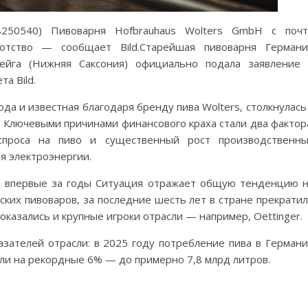
-8250540) Пивоварня Hofbrauhaus Wolters GmbH с поч
отство — сообщает Bild.Старейшая пивоварня Герман
ейга (Нижняя Саксония) официально подала заявление
а Bild.
да и известная благодаря бренду пива Wolters, столкнулась
 Ключевыми причинами финансового краха стали два фактор
спроса на пиво и существенный рост производственн
я электроэнергии.
я впервые за годы Ситуация отражает общую тенденцию 
ких пивоваров, за последние шесть лет в стране прекрати
оказались и крупные игроки отрасли — например, Oettinger.
зателей отрасли: в 2025 году потребление пива в Герман
али на рекордные 6% — до примерно 7,8 млрд литров.