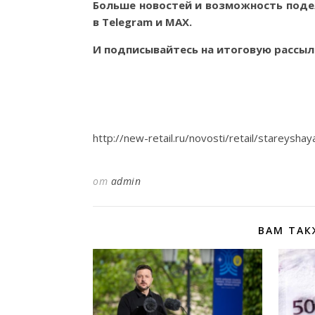
Больше новостей и возможность поде
в
Telegram
и
MAX
.
И
подписывайтесь
на итоговую рассыл
http://new-retail.ru/novosti/retail/stareysh
от
admin
ВАМ ТАК