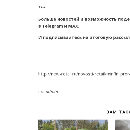
***
Больше новостей и возможность поде
в
Telegram
и
MAX
.
И
подписывайтесь
на итоговую рассыл
http://new-retail.ru/novosti/retail/minfin_
от
admin
ВАМ ТАК