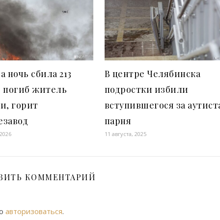
а ночь сбила 213
В центре Челябинска
: погиб житель
подростки избили
и, горит
вступившегося за аутист
езавод
парня
 2026
11 августа, 2025
ВИТЬ КОММЕНТАРИЙ
мо
авторизоваться
.