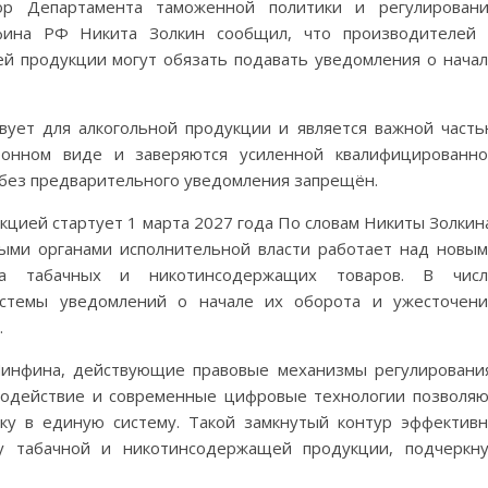
ор Департамента таможенной политики и регулирован
фина РФ Никита Золкин сообщил, что производителей
й продукции могут обязать подавать уведомления о нача
вует для алкогольной продукции и является важной част
ронном виде и заверяются усиленной квалифицированн
 без предварительного уведомления запрещён.
цией стартует 1 марта 2027 года По словам Никиты Золкин
ыми органами исполнительной власти работает над новы
ка табачных и никотинсодержащих товаров. В числ
стемы уведомлений о начале их оборота и ужесточени
.
Минфина, действующие правовые механизмы регулировани
модействие и современные цифровые технологии позволя
ку в единую систему. Такой замкнутый контур эффектив
ту табачной и никотинсодержащей продукции, подчеркн