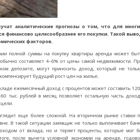
вучат аналитические прогнозы о том, что для многи
я финансово целесообразнее его покупки. Такой выв
номических факторов.
чии полной суммы на покупку квартиры аренда может бы
 обычно составляет 4–6% от цены самой недвижимости. П
ком депозите, могут приносить доход, который не толь
 компенсирует будущий рост цен на жилье.
 вкладе ежемесячный доход с процентов может составить 12
–60 тыс. рублей в месяц позволяет остальную часть дохо
 цели.
глядит еще более сложной. На вторичном рынке ставки 
вне. В такой ситуации заемщик не только выплачивает бан
оходом от вклада, но и теряет проценты, которые мог 
тоге, после вычета условной экономии на аренде, годов