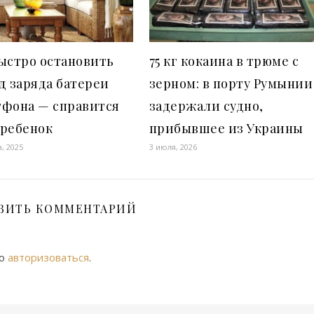
ыстро остановить
75 кг кокаина в трюме с
д заряда батереи
зерном: в порту Румынии
тфона — справится
задержали судно,
 ребенок
прибывшее из Украины
а, 2025
3 июля, 2026
ВИТЬ КОММЕНТАРИЙ
мо
авторизоваться
.