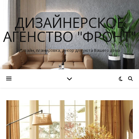
ДИЗАЙНЕРСКОЕ
АГЕНСТВО "ФРОНТ"
Дизайн, планировка, декор для уюта Вашего дома