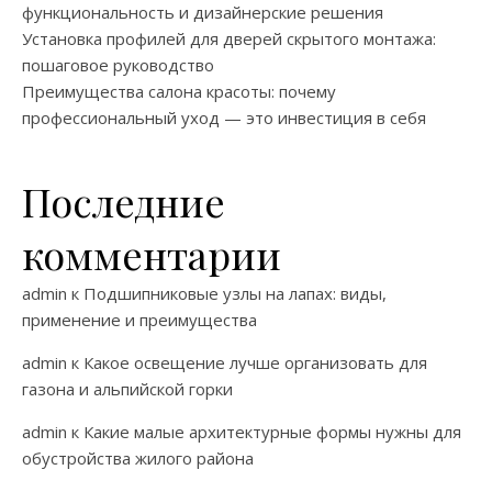
функциональность и дизайнерские решения
Установка профилей для дверей скрытого монтажа:
пошаговое руководство
Преимущества салона красоты: почему
профессиональный уход — это инвестиция в себя
Последние
комментарии
admin
к
Подшипниковые узлы на лапах: виды,
применение и преимущества
admin
к
Какое освещение лучше организовать для
газона и альпийской горки
admin
к
Какие малые архитектурные формы нужны для
обустройства жилого района