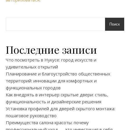
Поиск
Последние записи
Что посмотреть в Нукусе: город искусств и
удивительных открытий
Планирование и благоустройство общественных
территорий: инновации для комфортных и
функциональных городов
Как внедрять в интерьер скрытые двери: стиль,
функциональность и дизайнерские решения
Установка профилей для дверей скрытого монтажа:
пошаговое руководство
Преимущества салона красоты: почему
профессиональный уход — это инвестиция в себя