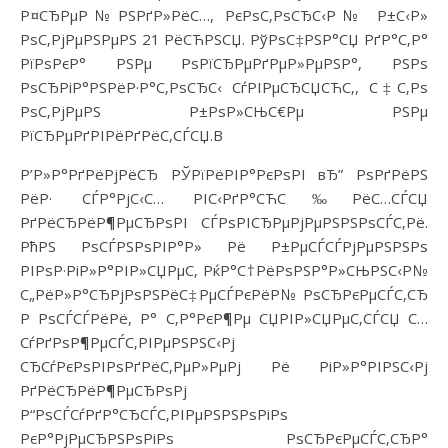
Р¤СЂРµР№РЅРґР»РёС…, РєРѕС‚РѕСЂС‹Р№ Р±С‹Р»
РѕС‚РјРµРЅРµРЅ 21 РёСЋРЅСЏ. РўРѕС‡РЅР°СЏ РґР°С‚Р°
РїРѕРєР° РЅРµ РѕРїСЂРµРґРµР»РµРЅР°, РЅРѕ
РѕСЂРіР°РЅРёР·Р°С‚РѕСЂС‹ СѓРІРµСЂСЏСЋС‚, С‡С‚Рѕ
РѕС‚РјРµРЅ Р±РѕР»СЊС€Рµ РЅРµ
РїСЂРµРґРІРёРґРёС‚СЃСЏ.В
Р’Р»Р°РґРёРјРёСЂ РЎРїРёРІР°РєРѕРІ вЂ” РѕРґРёРЅ
РёР· СЃР°РјС‹С… РІС‹РґР°СЋС‰РёС…СЃСЏ
РґРёСЂРёР¶РµСЂРѕРІ СЃРѕРІСЂРµРјРµРЅРЅРѕСЃС‚Рё.
РћРЅ РѕСЃРЅРѕРІР°Р» Рё Р±РµСЃСЃРјРµРЅРЅРѕ
РІРѕР·РіР»Р°РІР»СЏРµС‚ РќР°С†РёРѕРЅР°Р»СЊРЅС‹Р№
С„РёР»Р°СЂРјРѕРЅРёС‡РµСЃРєРёР№ РѕСЂРєРµСЃС‚СЂ
Р РѕСЃСЃРёРё, Р° С‚Р°РєР¶Рµ СЏРІР»СЏРµС‚СЃСЏ С…
СѓРґРѕР¶РµСЃС‚РІРµРЅРЅС‹Рј
СЂСѓРєРѕРІРѕРґРёС‚РµР»РµРј Рё РіР»Р°РІРЅС‹Рј
РґРёСЂРёР¶РµСЂРѕРј
Р“РѕСЃСѓРґР°СЂСЃС‚РІРµРЅРЅРѕРіРѕ
РєР°РјРµСЂРЅРѕРіРѕ РѕСЂРєРµСЃС‚СЂР°