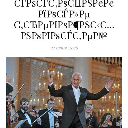
СЃРѕСЃС‚РѕСЏРЅРёРё
РїРѕСЃР»Рµ
С‚СЂРµРІРѕР¶РЅС‹С…
РЅРѕРІРѕСЃС‚РµР№
23 июня, 2026