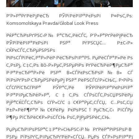
Р’Р»Р°РґРёРјРёСЂ РЎРїРёРІР°РєРѕРІ Р¤РѕС‚Рѕ:
Komsomolskaya Pravda/Global Look Press
РќР°СЂРѕРґРЅС‹Р№ Р°СЂС‚РёСЃС‚ Р’Р»Р°РґРёРјРёСЂ
РЎРїРёРІР°РєРѕРІ РЅР° РґРЅСЏС… Р±С‹Р»
СЌРєСЃС‚СЂРµРЅРЅРѕ
РіРѕСЃРїРёС‚Р°Р»РёР·РёСЂРѕРІР°РЅ. РџРёСЃР°Р»Рё Рѕ
С‚РѕРј, С‡С‚Рѕ 80-Р»РµС‚РЅРµРіРѕ РґРёСЂРёР¶РµСЂР°
Р·Р°Р±СЂР°Р»Рё РЅР° В«СЃРєРѕСЂРѕР№В» СЃ
РїРѕРґРѕР·СЂРµРЅРёРµРј РЅР° РёРЅСЃСѓР»СЊС‚. Р•РіРѕ
СЃСѓРїСЂСѓРіР° РЎР°С‚Рё РЎРїРёРІР°РєРѕРІР°
Р·Р°РІРµСЂРёР»Р°, С‡С‚Рѕ СЃРѕСЃС‚РѕСЏРЅРёРµ
РјР°СЌСЃС‚СЂРѕ СѓР»СѓС‡С€Р°РµС‚СЃСЏ, С…РѕС‚СЏ
Р±Р»РёР¶Р°Р№С€РёРµ РєРѕРЅС†РµСЂС‚С‹ РІСЃРµ
Р¶Рµ РїСЂРёС€Р»РѕСЃСЊ РѕС‚РјРµРЅРёС‚СЊ.
РџРµСЂРІРѕРЅР°С‡Р°Р»СЊРЅС‹Р№ РґРёР°РіРЅРѕР·В
РЅРµ РїРѕРґС‚РІРµСЂРґРёР»СЃСЏ. РџРѕ СЃР»РѕРІР°Рј