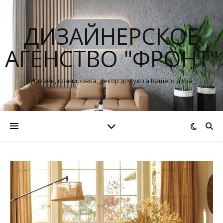
ДИЗАЙНЕРСКОЕ
АГЕНСТВО "ФРОНТ"
Дизайн, планировка, декор для уюта Вашего дома