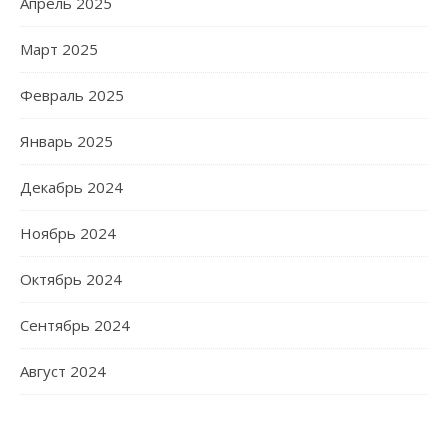
Апрель 2025
Март 2025
Февраль 2025
Январь 2025
Декабрь 2024
Ноябрь 2024
Октябрь 2024
Сентябрь 2024
Август 2024