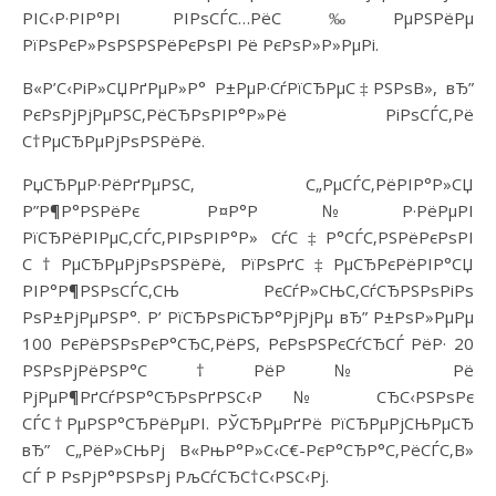
РІС‹Р·РІР°РІ РІРѕСЃС…РёС‰РµРЅРёРµ
РїРѕРєР»РѕРЅРЅРёРєРѕРІ Рё РєРѕР»Р»РµРі.
В«Р’С‹РіР»СЏРґРµР»Р° Р±РµР·СѓРїСЂРµС‡РЅРѕВ», вЂ”
РєРѕРјРјРµРЅС‚РёСЂРѕРІР°Р»Рё РіРѕСЃС‚Рё
С†РµСЂРµРјРѕРЅРёРё.
РџСЂРµР·РёРґРµРЅС‚ С„РµСЃС‚РёРІР°Р»СЏ
Р”Р¶Р°РЅРёРє Р¤Р°Р№Р·РёРµРІ
РїСЂРёРІРµС‚СЃС‚РІРѕРІР°Р» СѓС‡Р°СЃС‚РЅРёРєРѕРІ
С†РµСЂРµРјРѕРЅРёРё, РїРѕРґС‡РµСЂРєРёРІР°СЏ
РІР°Р¶РЅРѕСЃС‚СЊ РєСѓР»СЊС‚СѓСЂРЅРѕРіРѕ
РѕР±РјРµРЅР°. Р’ РїСЂРѕРіСЂР°РјРјРµ вЂ” Р±РѕР»РµРµ
100 РєРёРЅРѕРєР°СЂС‚РёРЅ, РєРѕРЅРєСѓСЂСЃ РёР· 20
РЅРѕРјРёРЅР°С†РёР№ Рё
РјРµР¶РґСѓРЅР°СЂРѕРґРЅС‹Р№ СЂС‹РЅРѕРє
СЃС†РµРЅР°СЂРёРµРІ. РЎСЂРµРґРё РїСЂРµРјСЊРµСЂ
вЂ” С„РёР»СЊРј В«РњР°Р»С‹С€-РєР°СЂР°С‚РёСЃС‚В»
СЃ Р РѕРјР°РЅРѕРј РљСѓСЂС†С‹РЅС‹Рј.