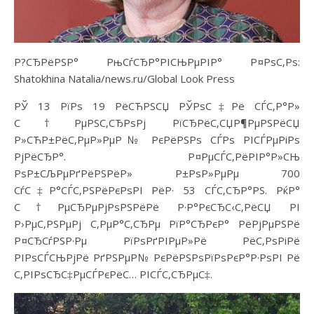
Р?СЂРёРЅР° РњСѓСЂР°РІСЊРµРІР° Р¤РѕС‚Рѕ:
Shatokhina Natalia/news.ru/Global Look Press
РЎ 13 РїРѕ 19 РёСЋРЅСЏ РЎРѕС‡Рё СЃС‚Р°Р»
С†РµРЅС‚СЂРѕРј РїСЂРёС‚СЏР¶РµРЅРёСЏ
Р»СЋР±РёС‚РµР»РµР№ РєРёРЅРѕ СЃРѕ РІСЃРµРіРѕ
РјРёСЂР°. Р¤РµСЃС‚РёРІР°Р»СЊ
РѕР±СЉРµРґРёРЅРёР» Р±РѕР»РµРµ 700
СѓС‡Р°СЃС‚РЅРёРєРѕРІ РёР· 53 СЃС‚СЂР°РЅ. РќР°
С†РµСЂРµРјРѕРЅРёРё Р·Р°РєСЂС‹С‚РёСЏ РІ
Р›РµС‚РЅРµРј С‚РµР°С‚СЂРµ РїР°СЂРєР° РёРјРµРЅРё
Р¤СЂСѓРЅР·Рµ РїРѕРґРІРµР»Рё РёС‚РѕРіРё
РІРѕСЃСЊРјРё РґРЅРµР№ РєРёРЅРѕРїРѕРєР°Р·РѕРІ Рё
С‚РІРѕСЂС‡РµСЃРєРёС… РІСЃС‚СЂРµС‡.