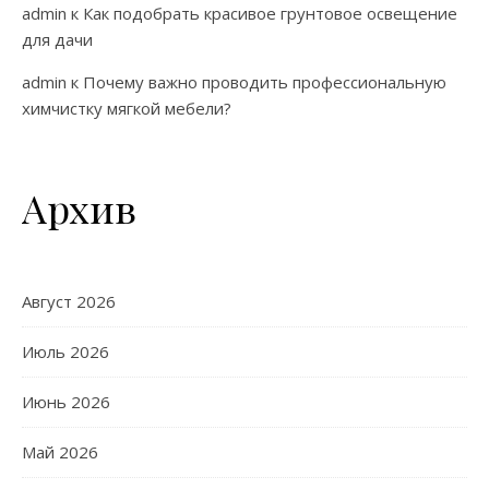
admin
к
Как подобрать красивое грунтовое освещение
для дачи
admin
к
Почему важно проводить профессиональную
химчистку мягкой мебели?
Архив
Август 2026
Июль 2026
Июнь 2026
Май 2026