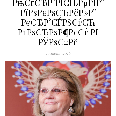
РњСѓСЂР°РІСЊРµРІР°
РїРѕРєРѕСЂРёР»Р°
РєСЂР°СЃРЅСѓСЋ
РґРѕСЂРѕР¶РєСѓ РІ
РЎРѕС‡Рё
19 июня, 2026