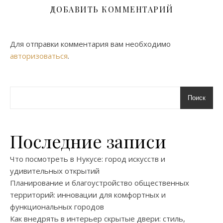
ДОБАВИТЬ КОММЕНТАРИЙ
Для отправки комментария вам необходимо
авторизоваться
.
Поиск
Последние записи
Что посмотреть в Нукусе: город искусств и
удивительных открытий
Планирование и благоустройство общественных
территорий: инновации для комфортных и
функциональных городов
Как внедрять в интерьер скрытые двери: стиль,