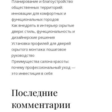
Планирование и благоустройство
общественных территорий:
инновации для комфортных и
функциональных городов
Как внедрять в интерьер скрытые
двери: стиль, функциональность и
дизайнерские решения
Установка профилей для дверей
скрытого монтажа: пошаговое
руководство
Преимущества салона красоты:
почему профессиональный уход —
это инвестиция в себя
Последние
комментарии