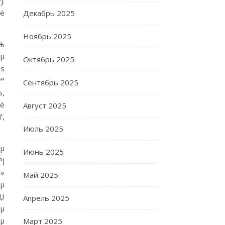
:
Рё
Декабрь 2025
Ноябрь 2025
Њ
µ
Октябрь 2025
ѕ
°
Сентябрь 2025
Њ,
ё
Август 2025
,
Июль 2025
µ
Июнь 2025
Рј
»
Май 2025
Рµ
СЏ
Апрель 2025
Рµ
µ
Март 2025