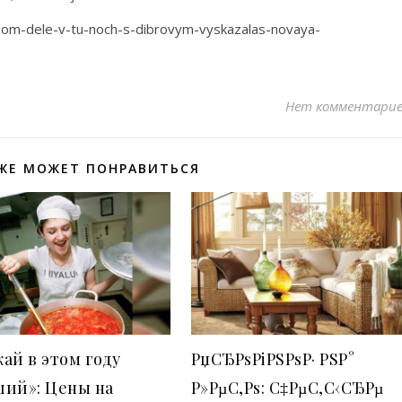
mom-dele-v-tu-noch-s-dibrovym-vyskazalas-novaya-
Нет комментари
ЖЕ МОЖЕТ ПОНРАВИТЬСЯ
ай в этом году
РџСЂРѕРіРЅРѕР· РЅР°
ший»: Цены на
Р»РµС‚Рѕ: С‡РµС‚С‹СЂРµ