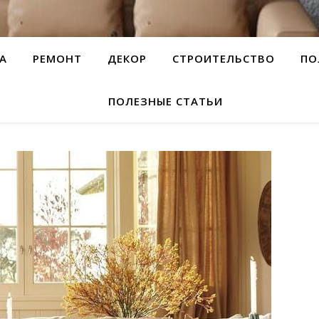
А
РЕМОНТ
ДЕКОР
СТРОИТЕЛЬСТВО
ПО
ПОЛЕЗНЫЕ СТАТЬИ