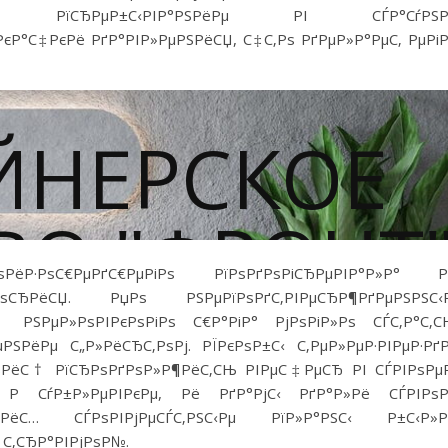
РЅРѕРµ РїСЂРµР±С‹РІР°РЅРёРµ РІ СЃР°СѓРЅР
РєР°С‡РєРё РґР°РІР»РµРЅРёСЏ, С‡С‚Рѕ РґРµР»Р°РµС‚ РµРі
ёР·РѕС€РµРґС€РµРіРѕ РїРѕРґРѕРіСЂРµРІР°Р»Р° Р
‚РѕСЂРёСЏ. РџРѕ РЅРµРїРѕРґС‚РІРµСЂР¶РґРµРЅРЅС‹Р
ЅРµР»РѕРІРєРѕРіРѕ С€Р°РіР° РјРѕРіР»Рѕ СЃС‚Р°С‚С
РёРµ С„Р»РёСЂС‚РѕРј. РЇРєРѕР±С‹ С‚РµР»РµР·РІРµР·Рґ
‚РЅРёС† РїСЂРѕРґРѕР»Р¶РёС‚СЊ РІРµС‡РµСЂ РІ СЃРІРѕРµ
° Р СѓР±Р»РµРІРєРµ, Рё РґР°РјС‹ РґР°Р»Рё СЃРІРѕР
РёС… СЃРѕРІРјРµСЃС‚РЅС‹Рµ РїР»Р°РЅС‹ Р±С‹Р»Р
 С‚СЂР°РІРјРѕР№.