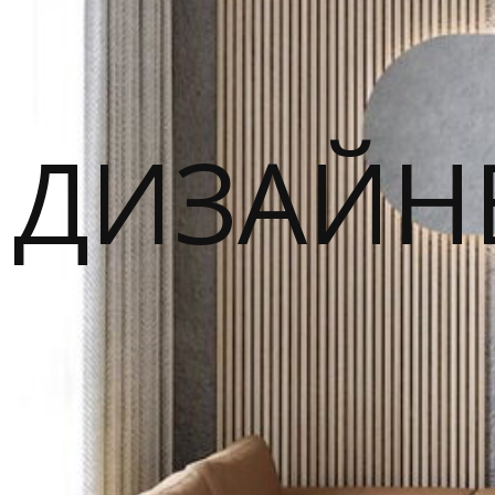
ДИЗАЙН