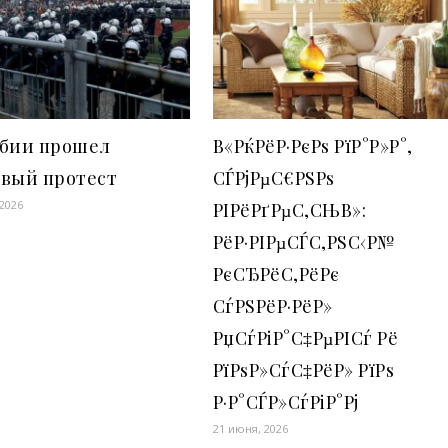
рбии прошел
В«РќРёР·РєРѕ РїР°Р»Р°,
овый протест
СЃРјРµС€РЅРѕ
 2026
РІРёРґРµС‚СЊВ»:
РёР·РІРµСЃС‚РЅС‹Р№
РєСЂРёС‚РёРє
СѓРЅРёР·РёР»
РџСѓРіР°С‡РµРІСѓ Рё
РїРѕР»СѓС‡РёР» РїРѕ
Р·Р°СЃР»СѓРіР°Рј
21 июня, 2026