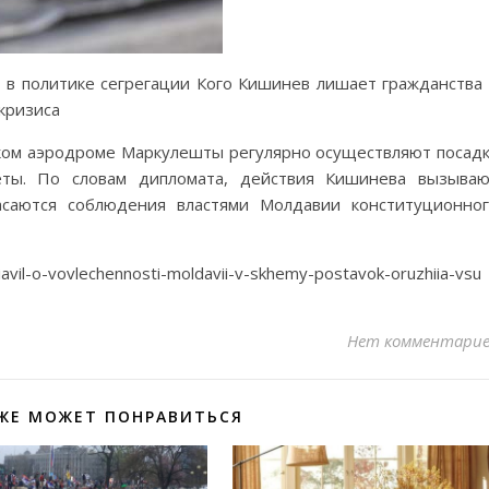
в политике сегрегации Кого Кишинев лишает гражданства
кризиса
ком аэродроме Маркулешты регулярно осуществляют посад
леты. По словам дипломата, действия Кишинева вызыва
асаются соблюдения властями Молдавии конституционно
iavil-o-vovlechennosti-moldavii-v-skhemy-postavok-oruzhiia-vsu
Нет комментари
ЖЕ МОЖЕТ ПОНРАВИТЬСЯ