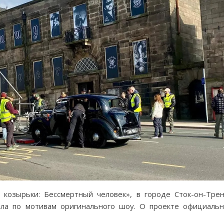
козырьки: Бессмертный человек», в городе Сток-он-Тре
иала по мотивам оригинального шоу. О проекте официаль