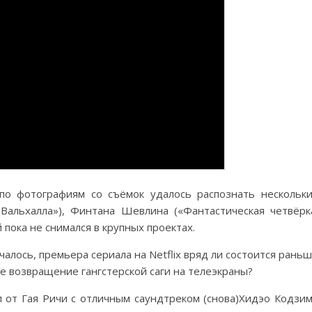
 по фотографиям со съёмок удалось распознать нескольк
Вальхалла»), Финтана Шевлина («Фантастическая четвёрк
пока не снимался в крупных проектах.
чалось, премьера сериала на Netflix вряд ли состоится рань
е возвращение гангстерской саги на телеэкраны?
от Гая Ричи с отличным саундтреком (снова)Хидэо Кодзи