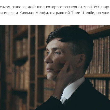
ямом сиквеле, действие которого развернётся в 1953 году
игинала и Киллиан Мёрфи, сыгравший Томи Шелби, но уже