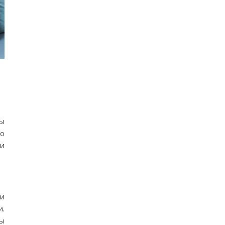
ны
ко
 и
ли
и.
ты