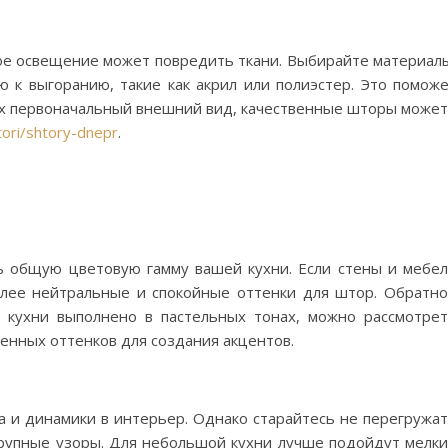
ное освещение может повредить ткани. Выбирайте материал
 к выгоранию, такие как акрил или полиэстер. Это помож
их первоначальный внешний вид, качественные шторы може
tori/shtory-dnepr
.
 общую цветовую гамму вашей кухни. Если стены и мебе
лее нейтральные и спокойные оттенки для штор. Обратн
 кухни выполнено в пастельных тонах, можно рассмотре
енных оттенков для создания акцентов.
а и динамики в интерьер. Однако старайтесь не перегружа
крупные узоры. Для небольшой кухни лучше подойдут мелк