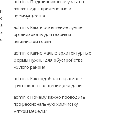
admin
к
Подшипниковые узлы на
лапах: виды, применение и
ьи
преимущества
но
та
admin
к
Какое освещение лучше
на
организовать для газона и
но
альпийской горки
admin
к
Какие малые архитектурные
формы нужны для обустройства
жилого района
admin
к
Как подобрать красивое
грунтовое освещение для дачи
admin
к
Почему важно проводить
профессиональную химчистку
мягкой мебели?