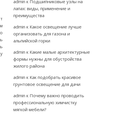
admin
к
Подшипниковые узлы на
лапах: виды, применение и
преимущества
ет
ом
admin
к
Какое освещение лучше
то
организовать для газона и
ть
альпийской горки
ть
admin
к
Какие малые архитектурные
зу
формы нужны для обустройства
жилого района
admin
к
Как подобрать красивое
грунтовое освещение для дачи
admin
к
Почему важно проводить
профессиональную химчистку
мягкой мебели?