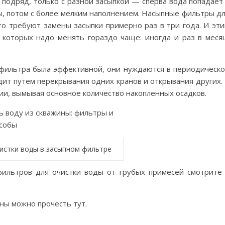
 подряд, только с разной засыпкой — сперва вода попадает
ы, потом с более мелким наполнением. Насыпные фильтры д
то требуют замены засыпки примерно раз в три года. И эт
 которых надо менять гораздо чаще: иногда и раз в меся
фильтра была эффективной, они нуждаются в периодическ
ит путем перекрывания одних кранов и открывания других.
нии, вымывая основное количество накопленных осадков.
истки воды в засыпном фильтре
ильтров для очистки воды от грубых примесей смотрите
ны можно прочесть тут.