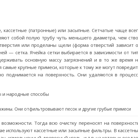
, кассетные (патронные) или засыпные. Сетчатые чаще все
вляют собой полую трубу чуть меньшего диаметра, чем ств
тверстия или проделаны щели (форма отверстий зависит 
 ней — сетка. Ячейка сетки выбирается в зависимости от ти
держивать основную массу загрязнений и в то же время 
я самые крупные примеси, которые к тому же могут повреди
но поднимается на поверхность. Они удаляются в процес
ажины. Они отфильтровывают песок и другие грубые примеси
 возможности. Тогда всю очистку переносят на поверхност
чае используют кассетные или засыпные фильтры. В кассетн
н, измельченный древесный уголь, и т.п. на которых оседа