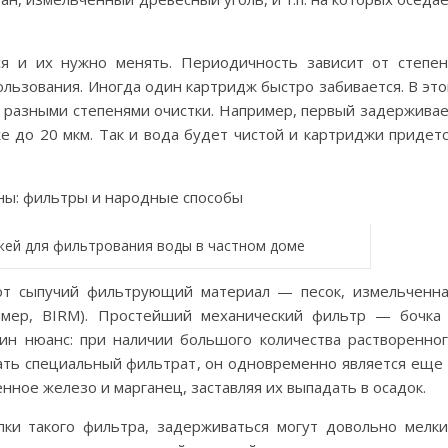
я и их нужно менять. Периодичность зависит от степе
ользования. Иногда один картридж быстро забивается. В эт
с разными степенями очистки. Например, первый задержива
е до 20 мкм. Так и вода будет чистой и картриджи придет
жей для фильтрования воды в частном доме
ют сыпучий фильтрующий материал — песок, измельченн
имер, BIRM). Простейший механический фильтр — бочка
н нюанс: при наличии большого количества растворенно
ать специальный фильтрат, он одновременно является еще
нное железо и марганец, заставляя их выпадать в осадок.
пки такого фильтра, задерживаться могут довольно мелк