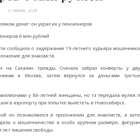
23 июня, 2026
ляжом денег: он украл их у пенсионеров
ти сообщила о задержании 19-летнего курьера мошеннико
иложение для знакомств.
л на Сахалин трижды. Сначала забрал конверты у дв
никам в Москве, затем вернулся за деньгами третье
миллионами у 86-летней женщины, но та передала муляж 
али в аэропорту при попытке вылететь в Новосибирск.
рой он познакомился в приложении для знакомств, а зат
дела о мошенничестве в особо крупном размере, фигура
и лет лишения свободы.