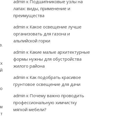
admin
к
Подшипниковые узлы на
лапах: виды, применение и
преимущества
admin
к
Какое освещение лучше
организовать для газона и
альпийской горки
в.
admin
к
Какие малые архитектурные
формы нужны для обустройства
ух
жилого района
й
admin
к
Как подобрать красивое
грунтовое освещение для дачи
по
admin
к
Почему важно проводить
профессиональную химчистку
ем
мягкой мебели?
нт