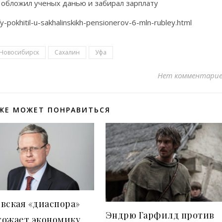
 обложил ученых данью и забирал зарплату
y-pokhitil-u-sakhalinskikh-pensionerov-6-mln-rubley.html
Новосибирск
Сахалин
Уфа
Нет комментари
ЖЕ МОЖЕТ ПОНРАВИТЬСЯ
вская «диаспора»
Эндрю Гарфилд против
тожает экономику