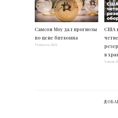
Самсон Моу дал прогнозы
США н
по цене биткоина
четв
15 августа, 2025
резер
в хр
5 июля, 2
ДОБА