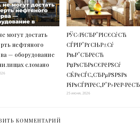
е могут достать
РЎС‹РіСЂР°РІС€СѓСЋ
ерть нефтяного
СЃРІР°РґСЊР±Сѓ
ва — оборудование
РњР°СЂРёСЋ
анилищах сломано
РџРѕСЂРѕС€РёРЅСѓ
026
СЌРєСЃС‚СЂРµРЅРЅРѕ
РіРѕСЃРїРёС‚Р°Р»РёР·РёСЂ
25 июня, 2026
ВИТЬ КОММЕНТАРИЙ