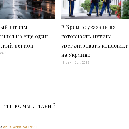
ый шторм
В Кремле указали на
шился на еще один
готовность Путина
ьский регион
урегулировать конфликт
2026
на Украине
19 сентября, 2025
ВИТЬ КОММЕНТАРИЙ
мо
авторизоваться
.