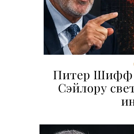
Питер Шифф 
Сэйлору све
и