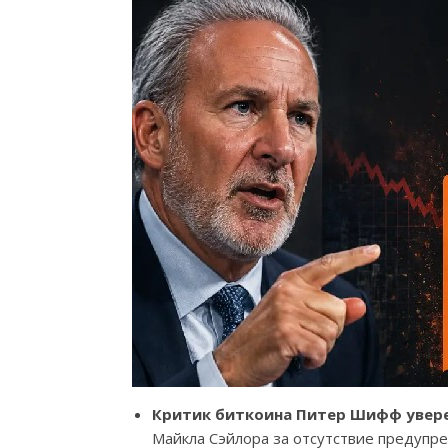
Критик биткоина Питер Шифф увере
Майкла Сэйлора за отсутствие предупре