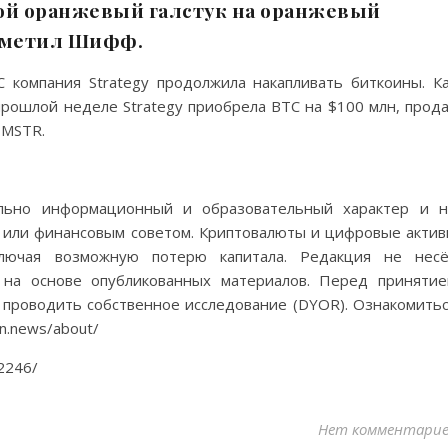
ой оранжевый галстук на оранжевый
заметил Шифф.
 компания Strategy продолжила накапливать биткоины. К
прошлой неделе Strategy приобрела BTC на $100 млн, прод
 MSTR.
льно информационный и образовательный характер и 
 или финансовым советом. Криптовалюты и цифровые акти
ключая возможную потерю капитала. Редакция не несё
 на основе опубликованных материалов. Перед приняти
проводить собственное исследование (DYOR). Ознакомить
n.news/about/
32246/
Нет комментари