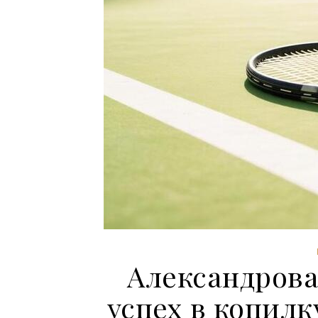
Александрова
успех в копилк