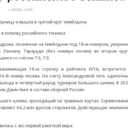
1 июля, 2026
ерницу и вышла в третий круг Уимблдона
ндрова, посеянная на Уимблдоне под 18-м номером, уверен
а Ланлану Тараруди (без номера посева) во втором кру
ился со счётом 7:5, 7:5.
 занимающая 19-ю строчку в рейтинге WTA, встретится
16-й номер посева. На счету Александровой пять одиночн
 выхода в четвёртый раунд турниров Большого шлема. В 20
ли Джин Кинг в составе сборной России.
шого шлема, проходящий на травяных кортах. Соревнован
тавляет 64,2 млн фунтов стерлингов. Действующая чемпион
вилась с экс-первой ракеткой мира.