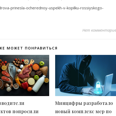
rova-prinesla-ocherednoy-uspekh-v-kopilku-rossiyskogo-
Нет комментари
ЖЕ МОЖЕТ ПОНРАВИТЬСЯ
зводители
Минцифры разработало
уктов попросили
новый комплекс мер по