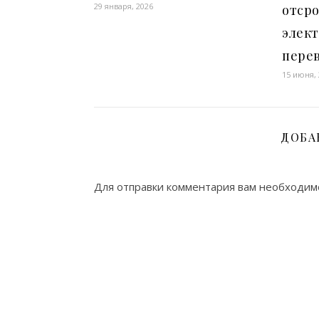
29 января, 2026
отсро
элек
пере
15 июня,
ДОБА
Для отправки комментария вам необходи