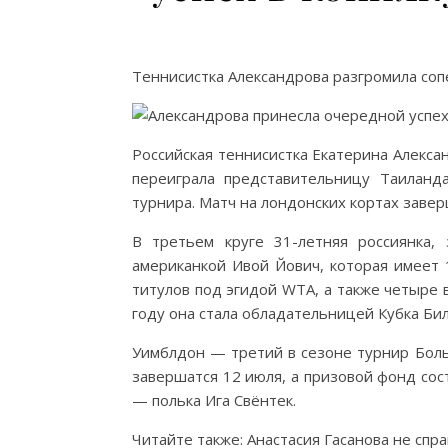
Теннисистка Александрова разгромила соп
Российская теннисистка Екатерина Алекса
переиграла представительницу Таиланд
турнира. Матч на лондонских кортах заверш
В третьем круге 31-летняя россиянка,
американкой Ивой Йович, которая имеет 
титулов под эгидой WTA, а также четыре
году она стала обладательницей Кубка Бил
Уимблдон — третий в сезоне турнир Боль
завершатся 12 июля, а призовой фонд сос
— полька Ига Свёнтек.
Читайте также: Анастасия Гасанова не спра