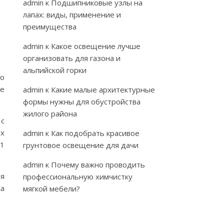
admin
к
Подшипниковые узлы на
лапах: виды, применение и
преимущества
admin
к
Какое освещение лучше
организовать для газона и
альпийской горки
но
ге
admin
к
Какие малые архитектурные
формы нужны для обустройства
жилого района
 с
ых
admin
к
Как подобрать красивое
21
грунтовое освещение для дачи
admin
к
Почему важно проводить
ия
профессиональную химчистку
ка
мягкой мебели?