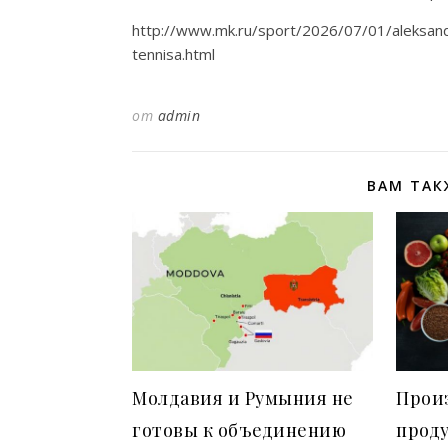
http://www.mk.ru/sport/2026/07/01/aleksand
tennisa.html
от
admin
ВАМ ТАК
Молдавия и Румыния не
Прои
готовы к объединению
прод