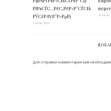
РџРѕРґРѕР»СЊСЃРєР°СЏ
Европ
РІРѕСЃС…РёС‚РёР»Р°СЃСЊ
пере
18 июня,
РЎСѓР·РґР°Р»РµРј
5 июля, 2026
ДОБА
Для отправки комментария вам необходи