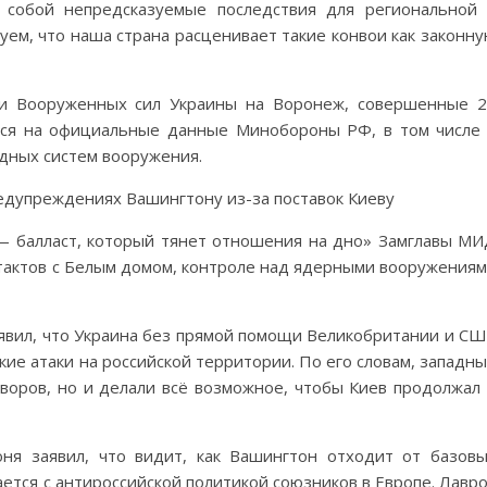
 собой непредсказуемые последствия для региональной
ем, что наша страна расценивает такие конвои как законн
ки Вооруженных сил Украины на Воронеж, совершенные 
ься на официальные данные Минобороны РФ, в том числе
дных систем вооружения.
— балласт, который тянет отношения на дно» Замглавы М
нтактов с Белым домом, контроле над ядерными вооружения
явил, что Украина без прямой помощи Великобритании и С
ие атаки на российской территории. По его словам, западн
оворов, но и делали всё возможное, чтобы Киев продолжал
я заявил, что видит, как Вашингтон отходит от базов
ется с антироссийской политикой союзников в Европе. Лавр