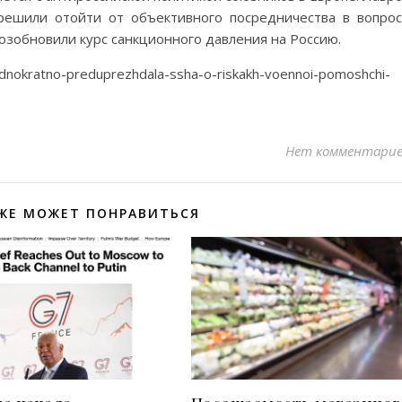
решили отойти от объективного посредничества в вопро
возобновили курс санкционного давления на Россию.
odnokratno-preduprezhdala-ssha-o-riskakh-voennoi-pomoshchi-
Нет комментари
ЖЕ МОЖЕТ ПОНРАВИТЬСЯ