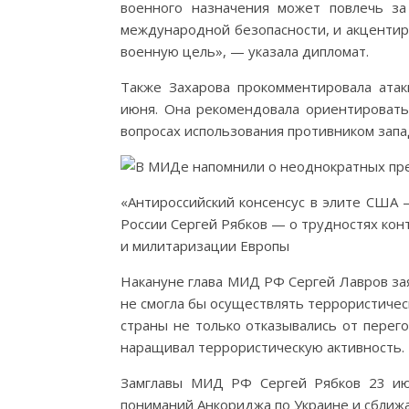
военного назначения может повлечь за
международной безопасности, и акцентиру
военную цель», — указала дипломат.
Также Захарова прокомментировала ата
июня. Она рекомендовала ориентироват
вопросах использования противником запа
«Антироссийский консенсус в элите США 
России Сергей Рябков — о трудностях ко
и милитаризации Европы
Накануне глава МИД РФ Сергей Лавров за
не смогла бы осуществлять террористическ
страны не только отказывались от перег
наращивал террористическую активность.
Замглавы МИД РФ Сергей Рябков 23 июн
пониманий Анкориджа по Украине и сближа