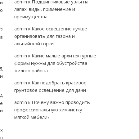
admin
к
Подшипниковые узлы на
 и
лапах: виды, применение и
ую
преимущества
admin
к
Какое освещение лучше
22
организовать для газона и
 в
альпийской горки
admin
к
Какие малые архитектурные
формы нужны для обустройства
ИД
жилого района
ми
admin
к
Как подобрать красивое
грунтовое освещение для дачи
ША
admin
к
Почему важно проводить
ые
профессиональную химчистку
 и
мягкой мебели?
ых
ов