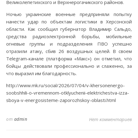
Великолепетихского и Верхнерогачикского районов.
Ночью украинские военные предприняли попытку
нанести удар по объектам логистики в Херсонской
области. Как сообщил губернатор Владимир Сальдо,
средства радиоэлектронной борьбы, мобильные
огневые группы и подразделения ПВО успешно
отразили атаку, сбив 26 воздушных целей. В своем
Telegram-канале (платформа «Макс») он отметил, что
бойцы действовали профессионально и слаженно, за
что выразил им благодарность.
http://www.mk.ru/social/2026/07/04/v-khersonenergo-
soobshhili-o-vremennom-otklyuchenii-elektrichestva-izza-
sboya-v-energosisteme-zaporozhskoy-oblasti.html
от
admin
Нет комментариев