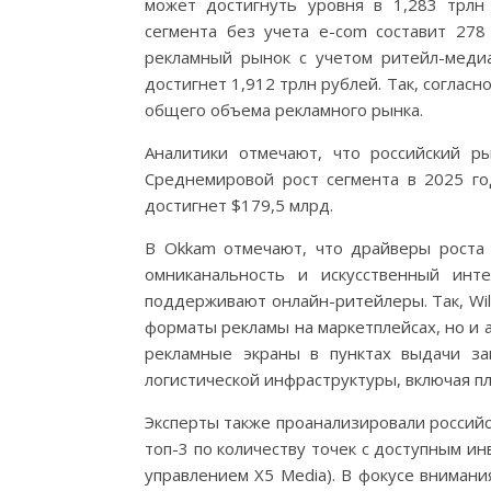
может достигнуть уровня в 1,283 трлн 
сегмента без учета e-com составит 278
рекламный рынок с учетом ритейл-медиа
достигнет 1,912 трлн рублей. Так, согласн
общего объема рекламного рынка.
Аналитики отмечают, что российский р
Среднемировой рост сегмента в 2025 год
достигнет $179,5 млрд.
В Okkam отмечают, что драйверы роста 
омниканальность и искусственный инте
поддерживают онлайн-ритейлеры. Так, Wild
форматы рекламы на маркетплейсах, но и
рекламные экраны в пунктах выдачи за
логистической инфраструктуры, включая пл
Эксперты также проанализировали российск
топ-3 по количеству точек с доступным и
управлением X5 Media). В фокусе вниман