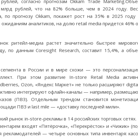
рублей, согласно прогнозам Okkam Trade Marketing.Объ
 млрд рублей, что на 82% больше, чем в 2024 году. Ве
, по прогнозу Okkam, покажет рост на 35% в 2025 году
о ожиданиям аналитиков, на долю retail media придется 46% 
ынок ритейл-медиа растет значительно быстрее мировог
у, по данным Coresight Research, составит 15,4%, а объ
сегмента в России и в мире схожи — это персонализаци
ллект. При этом развитие In-store Retail Media актив
berries, Ozon, «Яндекс Маркет» не только расширяют digita
 активно интегрируют офлайн-каналы — например, размеща
казов (ПВЗ). Отдельным трендом становится монетизац
ощади ПВЗ и last mile — «доставку последней мили».
ий рынок in-store-рекламы в 14 российских торговых сетях.
нвентарем входят «Пятёрочка», «Перекрёсток» и «Чижик» (п
ия рекламодателей — четыре основных типа инвентаря: кас