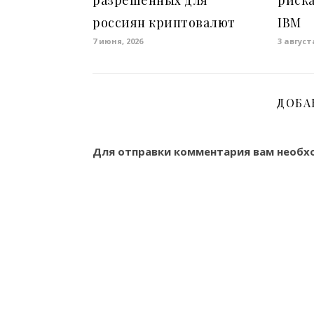
разрешенных для
риска
россиян криптовалют
IBM
7 июня, 2026
3 август
ДОБА
Для отправки комментария вам необ