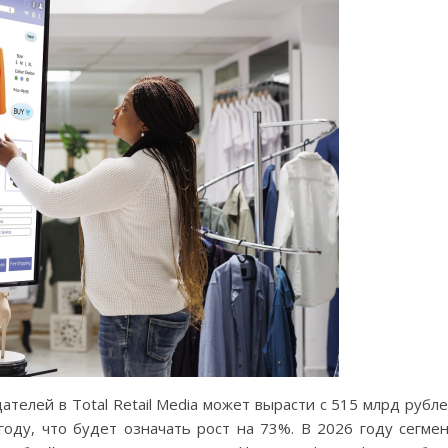
телей в Total Retail Media может вырасти c 515 млрд рубл
году, что будет означать рост на 73%. В 2026 году сегме