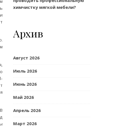
проводить профессиональную
ем
химчистку мягкой мебели?
сь
 и
от
Архив
о.
ем
Август 2026
я,
Июль 2026
но
l-
Июнь 2026
ют
ия
Май 2026
 В
Апрель 2026
од
Март 2026
сы