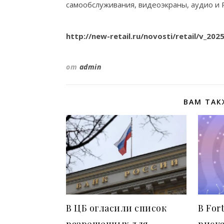
самообслуживания, видеоэкраны, аудио и
http://new-retail.ru/novosti/retail/v_202
от
admin
ВАМ ТАК
В ЦБ огласили список
В For