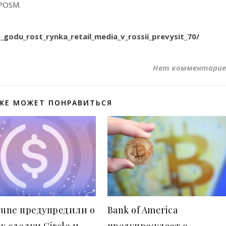
 POSM.
5_godu_rost_rynka_retail_media_v_rossii_prevysit_70/
Нет комментарие
ЖЕ МОЖЕТ ПОНРАВИТЬСЯ
tune предупредили о
Bank of America