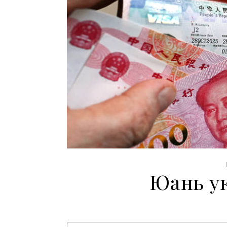
Юань ук