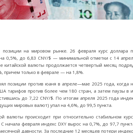
т позиции на мировом рынке. 26 февраля курс доллара 
на 0,5%, до 6,83 CNY/$ — минимальной отметки с 14 апре
е китайской валюты продолжается четвертый месяц подря
%, причем только в феврале — на 1,8%.
ял позиции против юаня в апреле—мае 2025 года, когда 
А тарифов против более чем 180 стран, а затем паузы в 
стившись до 7,22 CNY/$. По итогам апреля 2025 года инде
ущих мировых валют) упал на 4,6%, до 99,5 пункта.
ой валюты происходит при относительно стабильном кур
С начала февраля индекс DXY вырос на 0,7%, до 97,7 пункт
месячной давности. За последние 12 месяцев потери индек