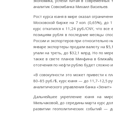
экономика, успехи Китая в современных 
аналитик Совкомбанка Михаил Васильев.
Рост курса юаня в мире оказал ограниченн
Московской бирже на 7 коп. (0,65%), до 1
курс откатился к 11,24 руб./CNY, что все
позициям рубля в последние месяцы спо
России и экспортеров при относительно н
январе экспортеры продали валюту на $5,1
упали на треть, до $32,1 млрд. Но по мер
также в свете планов Минфина в ближай
отсечения по нефти рублю будет сложно и
«В совокупности это может привести к п
80–85 руб./$, курс юаня — до 11,7–12,5 р
аналитического управления банка «Зенит»
Дальнейшее укрепление юаня на мир
Мильчаковой, до середины марта курс дол
развитии геополитических событий — до