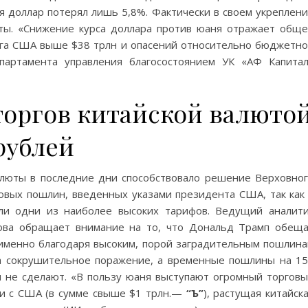
ня доллар потерял лишь 5,8%. Фактически в своем укреплен
ты. «Снижение курса доллара против юаня отражает общ
лга США выше $38 трлн и опасений относительно бюджетн
партамента управления благосостоянием УК «АФ Капита
оргов китайской валюто
 рублей
люты в последние дни способствовало решение Верховно
вых пошлин, введенных указами президента США, так как
ли одни из наиболее высоких тарифов. Ведущий аналит
кова обращает внимание на то, что Дональд Трамп обещ
именно благодаря высоким, порой заградительным пошлин
ла сокрушительное поражение, а временные пошлины на 1
 не сделают. «В пользу юаня выступают огромный торгов
 и с США (в сумме свыше $1 трлн.—
“Ъ”
), растущая китайск