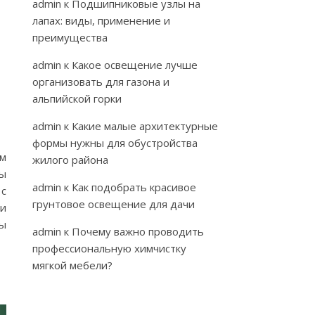
admin
к
Подшипниковые узлы на
лапах: виды, применение и
преимущества
admin
к
Какое освещение лучше
организовать для газона и
альпийской горки
admin
к
Какие малые архитектурные
формы нужны для обустройства
ом
жилого района
ты
admin
к
Как подобрать красивое
 с
грунтовое освещение для дачи
ии
ны
admin
к
Почему важно проводить
профессиональную химчистку
мягкой мебели?