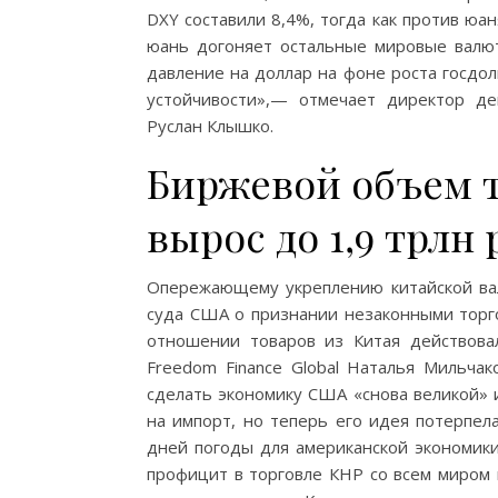
DXY составили 8,4%, тогда как против юа
юань догоняет остальные мировые валю
давление на доллар на фоне роста госдо
устойчивости»,— отмечает директор де
Руслан Клышко.
Биржевой объем т
вырос до 1,9 трлн
Опережающему укреплению китайской ва
суда США о признании незаконными торго
отношении товаров из Китая действова
Freedom Finance Global Наталья Мильча
сделать экономику США «снова великой» 
на импорт, но теперь его идея потерпе
дней погоды для американской экономики
профицит в торговле КНР со всем миром