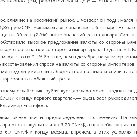
технологиях (ИИ, робототехника и др.)»,— отмечает главн
ое влияние на российский рынок. В четверг он поднимался 
1,36 руб./CNY, максимального значения с 6 января. Но зат
 еще на 30 коп. (2,8%) выше значений конца января. Сильн
собствовало высокое предложение валюты со стороны Бан
изком спросе на нее со стороны импортеров. По данным ЦБ,
 млрд, что на 9,1% больше, чем в декабре, покупки юрлица
е восстановления спроса на валюты со стороны импортеров,
шие недели ужесточить бюджетное правило и снизить це
гнорировать глобальный тренд.
лавному ослаблению рубля: курс доллара может подняться 
уб./CNY к концу первого квартала»,— оценивает руководите
 Владимир Евстифеев.
овом рынке почти предопределено. По мнению Наталь
лара может опуститься до 6,75 CNY/$, а при неблагоприятн
 6,7 CNY/$ к концу месяца. Впрочем, в этих условиях 