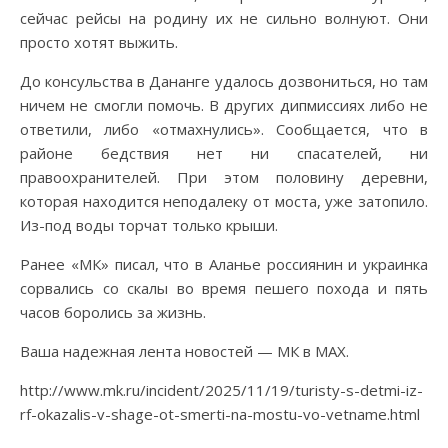
сейчас рейсы на родину их не сильно волнуют. Они
просто хотят выжить.
До консульства в Дананге удалось дозвониться, но там
ничем не смогли помочь. В других дипмиссиях либо не
ответили, либо «отмахнулись». Сообщается, что в
районе бедствия нет ни спасателей, ни
правоохранителей. При этом половину деревни,
которая находится неподалеку от моста, уже затопило.
Из-под воды торчат только крыши.
Ранее «МК» писал, что в Аланье россиянин и украинка
сорвались со скалы во время пешего похода и пять
часов боролись за жизнь.
Ваша надежная лента новостей — МК в MAX.
http://www.mk.ru/incident/2025/11/19/turisty-s-detmi-iz-
rf-okazalis-v-shage-ot-smerti-na-mostu-vo-vetname.html