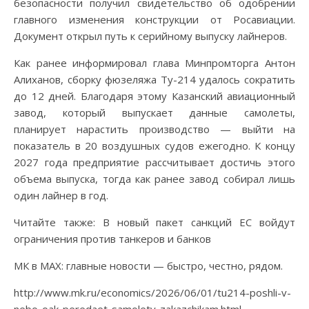
безопасности получил свидетельство об одобрении
главного изменения конструкции от Росавиации.
Документ открыл путь к серийному выпуску лайнеров.
Как ранее информировал глава Минпромторга Антон
Алиханов, сборку фюзеляжа Ту-214 удалось сократить
до 12 дней. Благодаря этому Казанский авиационный
завод, который выпускает данные самолеты,
планирует нарастить производство — выйти на
показатель в 20 воздушных судов ежегодно. К концу
2027 года предприятие рассчитывает достичь этого
объема выпуска, тогда как ранее завод собирал лишь
один лайнер в год.
Читайте также: В новый пакет санкций ЕС войдут
ограничения против танкеров и банков
МК в MAX: главные новости — быстро, честно, рядом.
http://www.mk.ru/economics/2026/06/01/tu214-poshli-v-
nebo-oak-peredaet-samolety-zakazchikam.html