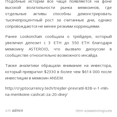
Подобные истории все чаще появляются на фоне
высокой волатильности рынка мемкоинов, где
отдельные активы способны демонстрировать
тысячепроцентный рост за считанные дни, однако
сопровождаются не менее резкими коррекциями.
Ранее Lookonchain сообщала о трейдере, который
увеличил депозит с 3 ETH до 550 ETH благодаря
мемкоину ASTEROID, что вызвало дискуссии в
сообществе относительно возможного инсайда.
Также аналитики обращали внимание на инвестора,
который превратил $2330 в более чем $614 000 после
инвестиции в мемкоин ANSEM.
http://cryptocurrency.tech/trejder-prevratil-838-v-1-mln-
na-memkoine-cashcat-za-20-dnej/
от
admin
Нет комментариев