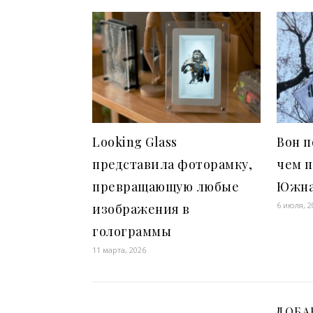
Looking Glass
Вон п
представила фоторамку,
чем 
превращающую любые
Южна
6 июля, 2
изображения в
голограммы
11 марта, 2026
ДОБА