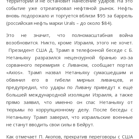
территории и не остановит нанесение ударов. На это
событие уже отреагировал нефтяной рынок. Нефть
вновь подорожало и торгуется вблизи $95 за баррель
(российская нефть марки Urals – до около $84).
Это не значит, что полномасштабная война
возобновится. Никто, кроме Израиля, этого не хочет.
Президент США Д. Трамп в телефонной беседе с Б.
Нетаньяху разразился нецензурной бранью из-за
сорванного перемирия с Ливаном, сообщает портал
«Axios». Трамп назвал Нетаньяху сумасшедшим и
обвинил его в гибели мирных ливанцев, и
предупредил, что удары по Ливану приведут к ещё
большей международной изоляции Израиля, а также
прямо заявил, что именно он спас Нетаньяху от
тюрьмы по коррупционному делу. После беседы с
Нетаньяху Трамп заверил, что израильские военные
не станут вводить свои силы в Бейрут.
Как отмечает П. Акопов, прекратив переговоры с США