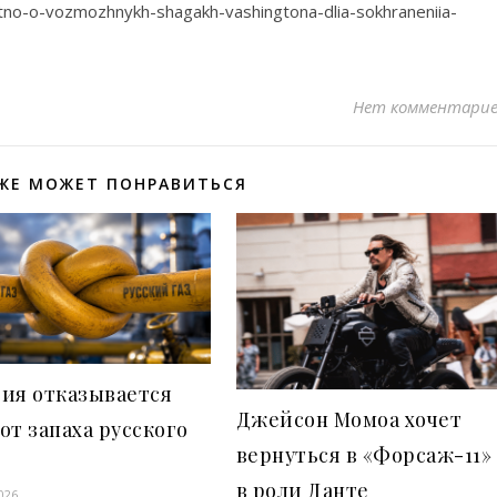
stno-o-vozmozhnykh-shagakh-vashingtona-dlia-sokhraneniia-
Нет комментари
ЖЕ МОЖЕТ ПОНРАВИТЬСЯ
рия отказывается
Джейсон Момоа хочет
от запаха русского
вернуться в «Форсаж-11»
в роли Данте
026