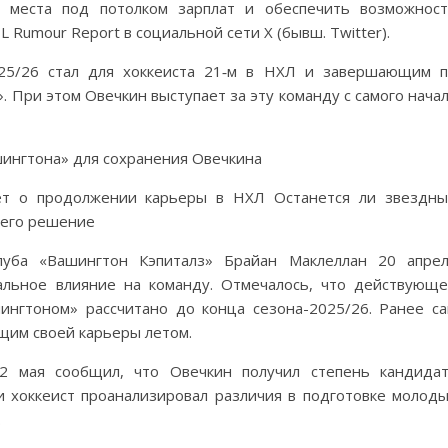
о места под потолком зарплат и обеспечить возможнос
Rumour Report в социальной сети X (бывш. Twitter).
025/26 стал для хоккеиста 21‑м в НХЛ и завершающим 
 При этом Овечкин выступает за эту команду с самого нача
яет о продолжении карьеры в НХЛ Останется ли звездн
т его решение
уба «Вашингтон Кэпиталз» Брайан Маклеллан 20 апре
альное влияние на команду. Отмечалось, что действующ
ингтоном» рассчитано до конца сезона-2025/26. Ранее с
щим своей карьеры летом.
12 мая сообщил, что Овечкин получил степень кандида
ии хоккеист проанализировал различия в подготовке молод
.