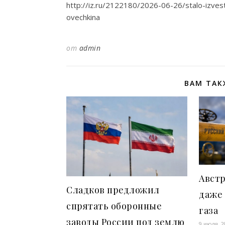
http://iz.ru/2122180/2026-06-26/stalo-izve
ovechkina
от
admin
ВАМ ТАК
Авст
Сладков предложил
даже 
спрятать оборонные
газа
заводы России под землю
9 июля, 2