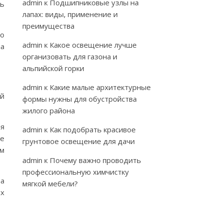
admin
к
Подшипниковые узлы на
ть
лапах: виды, применение и
преимущества
по
admin
к
Какое освещение лучше
ла
организовать для газона и
альпийской горки
admin
к
Какие малые архитектурные
ый
формы нужны для обустройства
жилого района
ля
admin
к
Как подобрать красивое
ее
грунтовое освещение для дачи
ам
admin
к
Почему важно проводить
профессиональную химчистку
та
мягкой мебели?
ых