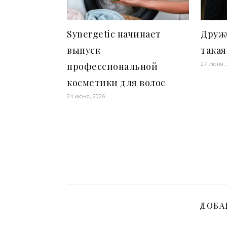
Synergetic начинает
Друж
выпуск
така
27 июня,
профессиональной
косметики для волос
24 июня, 2026
ДОБА