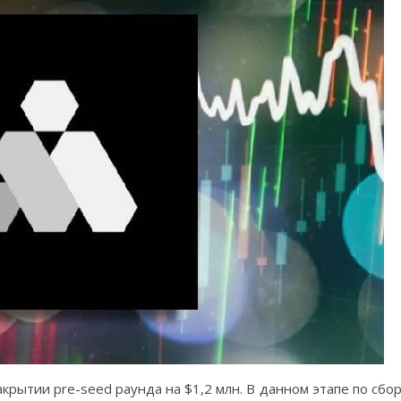
акрытии pre-seed раунда на $1,2 млн. В данном этапе по сбо