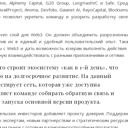
ive, Alphemy Capital, G20 Group, LongHashVC и Safe. Сре
lProject, Anoma, Devfolio, Gaianet AI, RayoCapital, Blocksen
о позволит укрепить команду и ускорить разработку сво
driven слой для Web3. Он должен объединить разрозненн
тив их в единый и удобный пользовательский опыт. Так
ы с Web3 и дать возможность юзерам выполнять действия
ную взаимодействовать с разными приложениями и сетями.
то строит экосистему «как в 1-й день», что
ю на долгосрочное развитие. На данный
стирует сеть, которая уже доступна
ляет команде собирать обратную связь и
запуска основной версии продукта.
ельских инвесторов добавляет проекту доверия. Поддерж
к экспертам, новым партнерствам и стратегическим ресурса
 на рынок с готовым и конкурентоспособным продуктом.