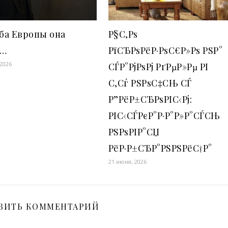
ба Европы она
Р§С‚Рѕ
я…
РїСЂРѕРёР·РѕС€Р»Рѕ РЅР°
 2026
СЃР°РјРѕРј РґРµР»Рµ РІ
С‚Сѓ РЅРѕС‡СЊ СЃ
Р”РёР±СЂРѕРІС‹Рј:
РІС‹СЃРєР°Р·Р°Р»Р°СЃСЊ
РЅРѕРІР°СЏ
РёР·Р±СЂР°РЅРЅРёС†Р°
21 июня, 2026
ВИТЬ КОММЕНТАРИЙ