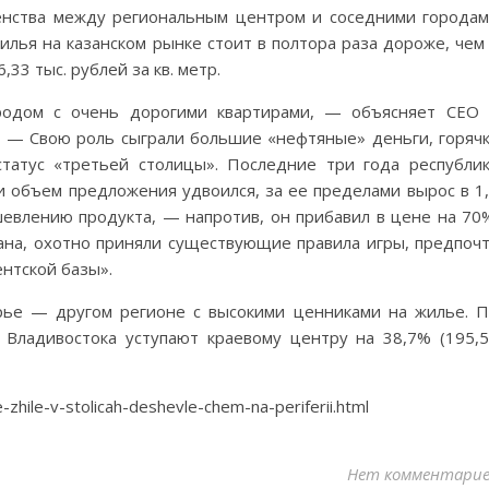
енства между региональным центром и соседними города
илья на казанском рынке стоит в полтора раза дороже, чем
33 тыс. рублей за кв. метр.
ородом с очень дорогими квартирами, — объясняет CEO
. — Свою роль сыграли большие «нефтяные» деньги, горяч
татус «третьей столицы». Последние три года республи
 объем предложения удвоился, за ее пределами вырос в 1
шевлению продукта, — напротив, он прибавил в цене на 70
ана, охотно приняли существующие правила игры, предпоч
нтской базы».
рье — другом регионе с высокими ценниками на жилье. 
 Владивостока уступают краевому центру на 38,7% (195,
zhile-v-stolicah-deshevle-chem-na-periferii.html
Нет комментари