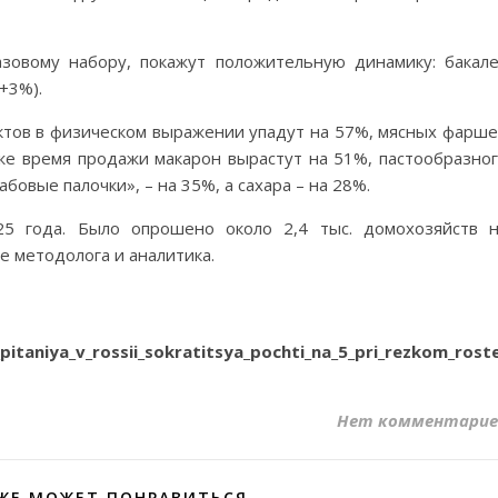
азовому набору, покажут положительную динамику: бакал
+3%).
ктов в физическом выражении упадут на 57%, мясных фарш
 же время продажи макарон вырастут на 51%, пастообразно
бовые палочки», – на 35%, а сахара – на 28%.
25 года. Было опрошено около 2,4 тыс. домохозяйств 
е методолога и аналитика.
_pitaniya_v_rossii_sokratitsya_pochti_na_5_pri_rezkom_rost
Нет комментарие
ЖЕ МОЖЕТ ПОНРАВИТЬСЯ