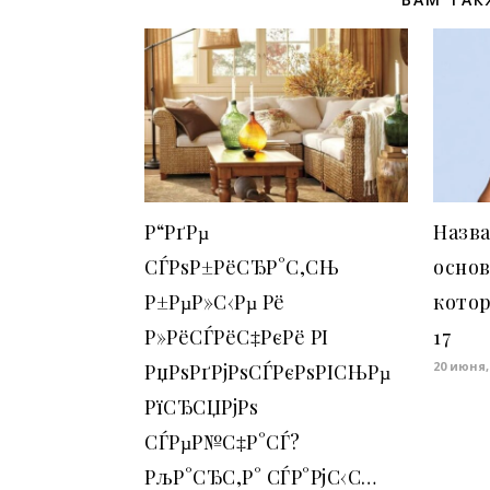
Р“РґРµ
Назв
СЃРѕР±РёСЂР°С‚СЊ
основ
Р±РµР»С‹Рµ Рё
котор
Р»РёСЃРёС‡РєРё РІ
17
20 июня,
РџРѕРґРјРѕСЃРєРѕРІСЊРµ
РїСЂСЏРјРѕ
СЃРµР№С‡Р°СЃ?
РљР°СЂС‚Р° СЃР°РјС‹С…