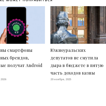
аны смартфоны
Южноуральских
ных брендов,
депутатов не смутила
ые получат Android
дыра в бюджете в пятую
часть доходов казны
 2026
20 ноября, 2025