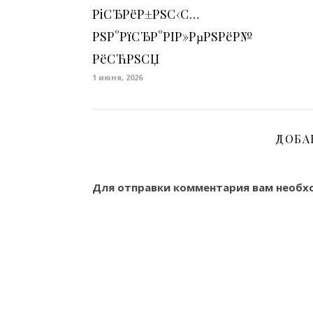
РіСЂРёР±РЅС‹С…
РЅР°РїСЂР°РІР»РµРЅРёР№
РёСЋРЅСЏ
1 июня, 2026
ДОБА
Для отправки комментария вам необ