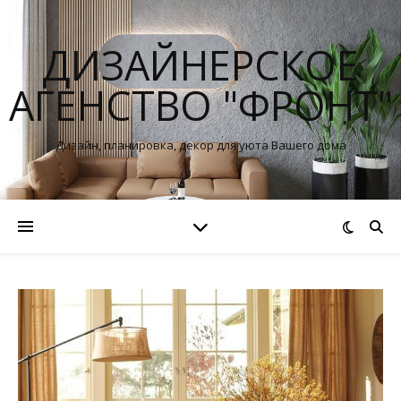
ДИЗАЙНЕРСКОЕ
АГЕНСТВО "ФРОНТ"
Дизайн, планировка, декор для уюта Вашего дома