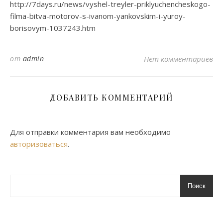
http://7days.ru/news/vyshel-treyler-priklyuchencheskogo-
filma-bitva-motorov-s-ivanom-yankovskim-i-yuroy-
borisovym-1037243.htm
от
admin
Нет комментариев
ДОБАВИТЬ КОММЕНТАРИЙ
Для отправки комментария вам необходимо
авторизоваться
.
Поиск