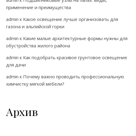
admin
к
Подшипниковые узлы на лапах: виды,
применение и преимущества
admin
к
Какое освещение лучше организовать для
газона и альпийской горки
admin
к
Какие малые архитектурные формы нужны для
обустройства жилого района
admin
к
Как подобрать красивое грунтовое освещение
для дачи
admin
к
Почему важно проводить профессиональную
химчистку мягкой мебели?
Архив