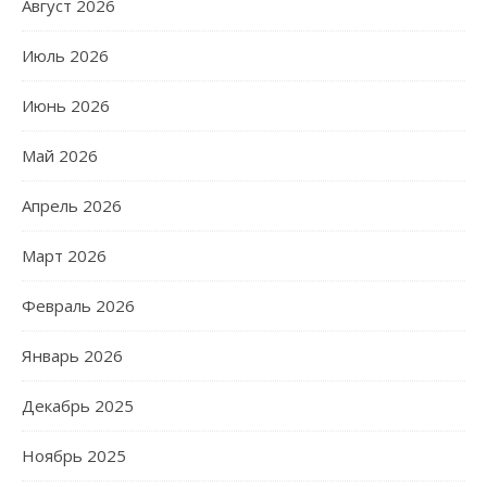
Август 2026
Июль 2026
Июнь 2026
Май 2026
Апрель 2026
Март 2026
Февраль 2026
Январь 2026
Декабрь 2025
Ноябрь 2025