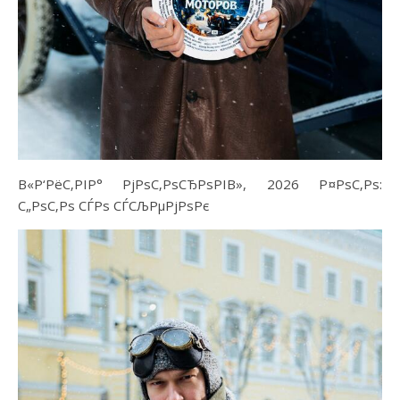
В«Р‘РёС‚РІР° РјРѕС‚РѕСЂРѕРІВ», 2026 Р¤РѕС‚Рѕ:
С„РѕС‚Рѕ СЃРѕ СЃСЉРµРјРѕРє